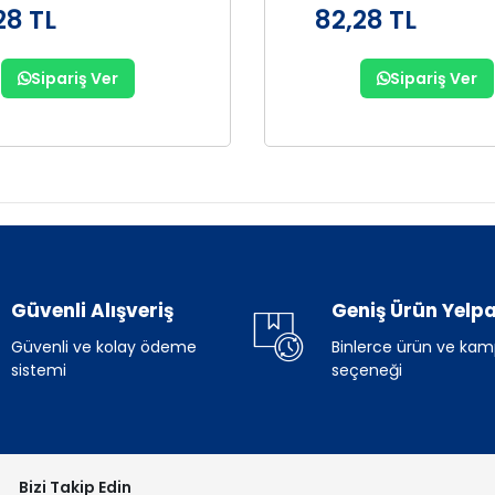
28 TL
82,28 TL
Sipariş Ver
Sipariş Ver
Güvenli Alışveriş
Geniş Ürün Yelpa
Güvenli ve kolay ödeme
Binlerce ürün ve ka
sistemi
seçeneği
Bizi Takip Edin