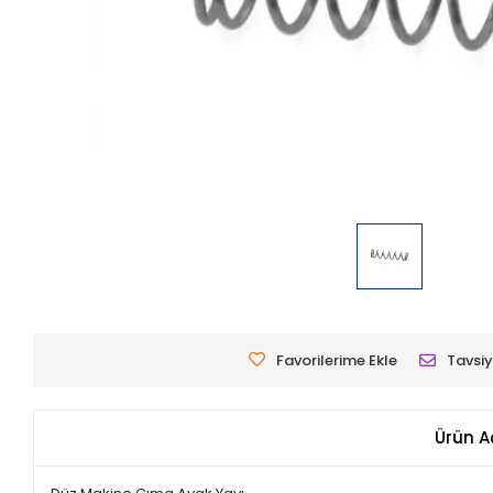
Favorilerime Ekle
Tavsiy
Ürün A