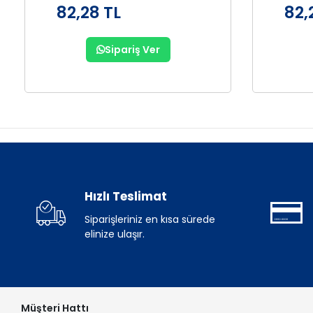
82,28 TL
82,
Sipariş Ver
Hızlı Teslimat
Siparişleriniz en kısa sürede
elinize ulaşır.
Müşteri Hattı