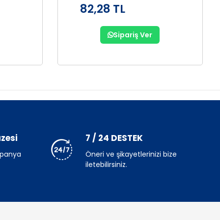
82,28 TL
Sipariş Ver
zesi
7 / 24 DESTEK
mpanya
Öneri ve şikayetlerinizi bize
iletebilirsiniz.