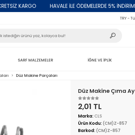
TSİZ KARGO
HAVALE İLE ÖDEMELERDE 5% İNDİRİM
TRY - Tü
SARF MALZEMELER
İĞNE VE İPLİK
aları
Düz Makine Parçaları
Düz Makine Çıma Ay
2,01 TL
Marka:
CLS
Ürün Kodu:
(CM)Z-857
Barkod:
(CM)Z-857