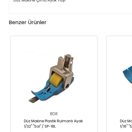
Düz Makine Çıma Ayak Yayı
Benzer Ürünler
BDR
Düz Makine Plastik Rulmanlı Ayak
Düz Ma
1/32" "Sol" / SP-18L
1/16" "