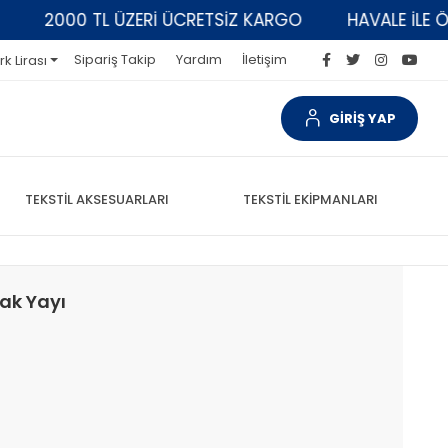
2000 TL ÜZERİ ÜCRETSİZ KARGO
HAVALE İLE ÖDEM
Sipariş Takip
Yardım
İletişim
rk Lirası
GİRİŞ YAP
TEKSTİL AKSESUARLARI
TEKSTİL EKİPMANLARI
ak Yayı