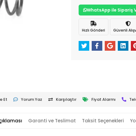
WhatsApp ile Sipariş 
Hızlı Gönderi
Güvenli Alışv
e Et
Yorum Yaz
Karşılaştır
Fiyat Alarmı
Tel
çıklaması
Garanti ve Teslimat
Taksit Seçenekleri
Yo