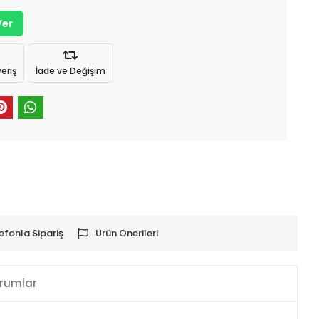
Ver
eriş
İade ve Değişim
efonla Sipariş
Ürün Önerileri
rumlar