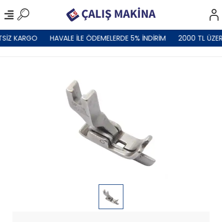
TSİZ KARGO
HAVALE İLE ÖDEMELERDE 5% İNDİRİM
2000 TL ÜZER