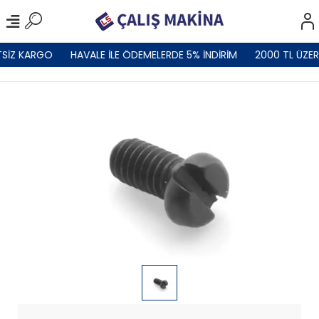
TSİZ KARGO
HAVALE İLE ÖDEMELERDE 5% İNDİRİM
2000 TL ÜZER