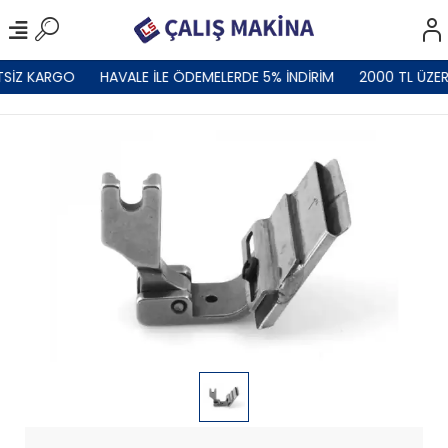
TSİZ KARGO
HAVALE İLE ÖDEMELERDE 5% İNDİRİM
2000 TL ÜZER