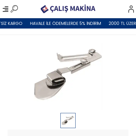
TSİZ KARGO
HAVALE İLE ÖDEMELERDE 5% İNDİRİM
2000 TL ÜZER