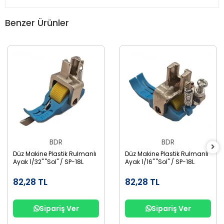
Benzer Ürünler
BDR
BDR
Düz Makine Plastik Rulmanlı
Düz Makine Plastik Rulmanlı
Ayak 1/32" "Sol" / SP-18L
Ayak 1/16" "Sol" / SP-18L
82,28 TL
82,28 TL
Sipariş Ver
Sipariş Ver