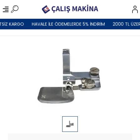
TSİZ KARGO
HAVALE İLE ÖDEMELERDE 5% İNDİRİM
2000 TL ÜZER