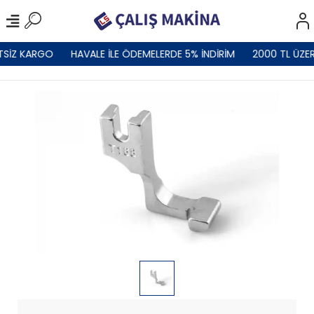
TSİZ KARGO
HAVALE İLE ÖDEMELERDE 5% İNDİRİM
2000 TL ÜZER