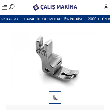
TSİZ KARGO
HAVALE İLE ÖDEMELERDE 5% İNDİRİM
2000 TL ÜZER