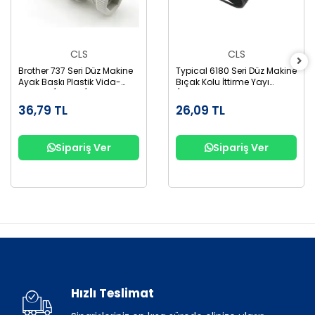
CLS
CLS
Brother 737 Seri Düz Makine
Typical 6180 Seri Düz Makine
Ayak Baskı Plastik Vida-
Bıçak Kolu İttirme Yayı
Somun /S31012/S31013
/36T7-016
36,79 TL
26,09 TL
Sipariş Ver
Sipariş Ver
Hızlı Teslimat