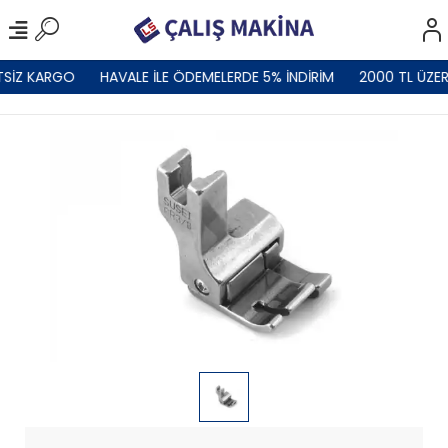
TSİZ KARGO
HAVALE İLE ÖDEMELERDE 5% İNDİRİM
2000 TL ÜZER