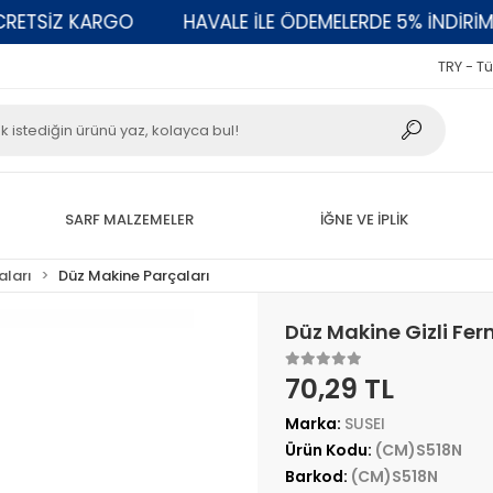
TSİZ KARGO
HAVALE İLE ÖDEMELERDE 5% İNDİRİM
TRY - Tü
SARF MALZEMELER
İĞNE VE İPLİK
aları
Düz Makine Parçaları
Düz Makine Gizli Fe
70,29 TL
Marka:
SUSEI
Ürün Kodu:
(CM)S518N
Barkod:
(CM)S518N