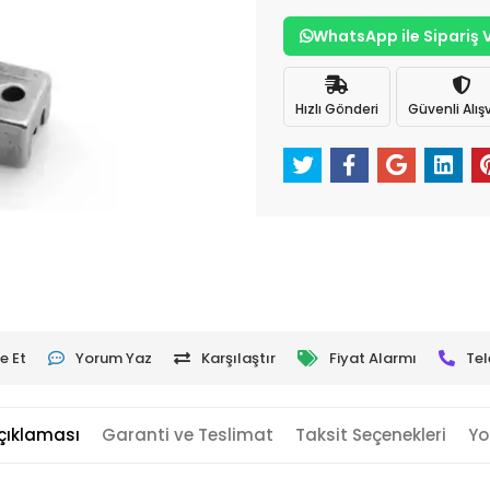
WhatsApp ile Sipariş 
Hızlı Gönderi
Güvenli Alışv
e Et
Yorum Yaz
Karşılaştır
Fiyat Alarmı
Tel
çıklaması
Garanti ve Teslimat
Taksit Seçenekleri
Yo