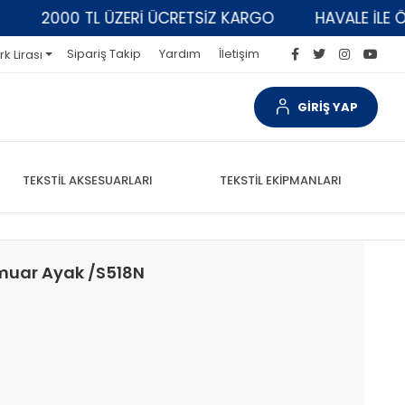
2000 TL ÜZERİ ÜCRETSİZ KARGO
HAVALE İLE ÖDEM
Sipariş Takip
Yardım
İletişim
rk Lirası
GİRİŞ YAP
TEKSTİL AKSESUARLARI
TEKSTİL EKİPMANLARI
rmuar Ayak /S518N