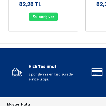
82,28 TL
82,
Sipariş Ver
Hızlı Teslimat
Siparişleriniz en kısa sürede
elinize ulaşır.
Müşteri Hattı