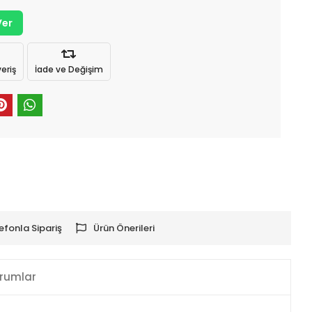
Ver
eriş
İade ve Değişim
efonla Sipariş
Ürün Önerileri
rumlar