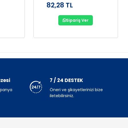
82,28 TL
Sipariş Ver
zesi
7 / 24 DESTEK
mpanya
Öneri ve şikayetlerinizi bize
iletebilirsiniz.