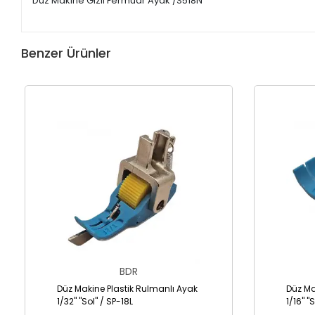
Düz Makine Gizli Fermuar Ayak /S518N
Benzer Ürünler
BDR
Düz Makine Plastik Rulmanlı Ayak
Düz Ma
1/32" "Sol" / SP-18L
1/16" "