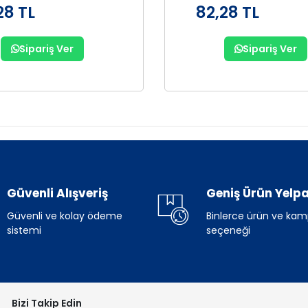
28 TL
82,28 TL
Sipariş Ver
Sipariş Ver
Güvenli Alışveriş
Geniş Ürün Yelpa
Güvenli ve kolay ödeme
Binlerce ürün ve ka
sistemi
seçeneği
Bizi Takip Edin