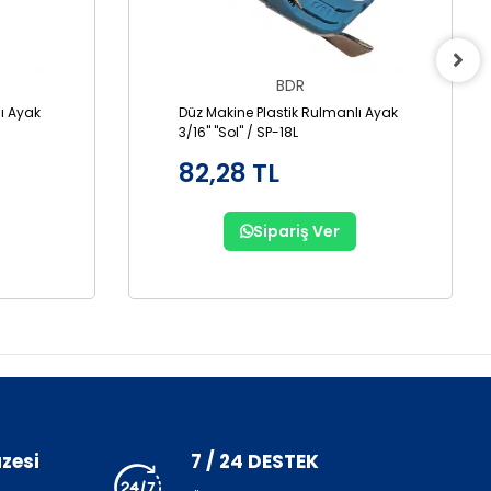
BDR
ı Ayak
Düz Makine Plastik Rulmanlı Ayak
3/16" "Sol" / SP-18L
82,28 TL
Sipariş Ver
zesi
7 / 24 DESTEK