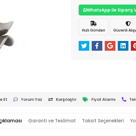
WhatsApp ile Sipariş 
Hızlı Gönderi
Güvenli Alışv
e Et
Yorum Yaz
Karşılaştır
Fiyat Alarmı
Tel
çıklaması
Garanti ve Teslimat
Taksit Seçenekleri
Yo