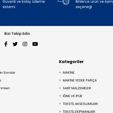
Güvenli ve kolay ödeme
Binlerce ürün ve ka
sistemi
seçeneği
Bizi Takip Edin
Kategoriler
an Sorular
MAKİNE
p
MAKİNE YEDEK PARÇA
rimleri
SARF MALZEMELER
İĞNE VE İPLİK
TEKSTİL AKSESUARLARI
TEKSTİL EKİPMANLARI