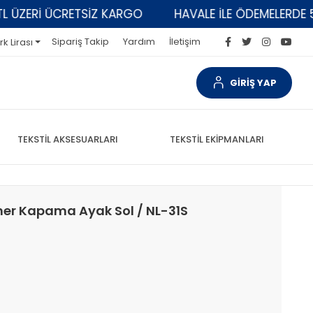
ERİ ÜCRETSİZ KARGO
HAVALE İLE ÖDEMELERDE 5% İN
Sipariş Takip
Yardım
İletişim
rk Lirası
GİRİŞ YAP
TEKSTİL AKSESUARLARI
TEKSTİL EKİPMANLARI
mer Kapama Ayak Sol / NL-31S