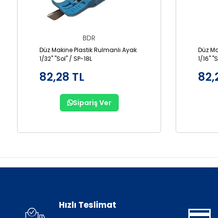
BDR
Düz Makine Plastik Rulmanlı Ayak
Düz Ma
1/32" "Sol" / SP-18L
1/16" "
82,28 TL
82,
Sipariş Ver
Hızlı Teslimat