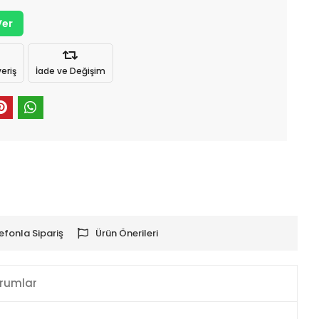
Ver
eriş
İade ve Değişim
efonla Sipariş
Ürün Önerileri
rumlar