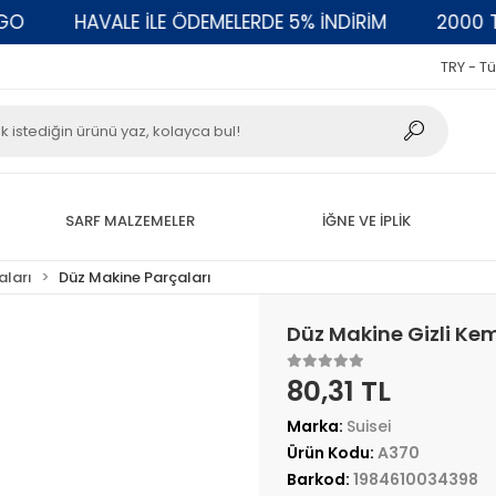
HAVALE İLE ÖDEMELERDE 5% İNDİRİM
2000 TL ÜZ
TRY - Tü
SARF MALZEMELER
İĞNE VE İPLİK
aları
Düz Makine Parçaları
Düz Makine Gizli Ke
80,31 TL
Marka:
Suisei
Ürün Kodu:
A370
Barkod:
1984610034398