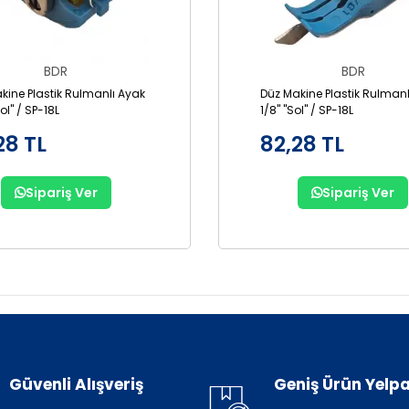
BDR
BDR
kine Plastik Rulmanlı Ayak
Düz Makine Plastik Rulmanl
Sol" / SP-18L
1/8" "Sol" / SP-18L
28 TL
82,28 TL
Sipariş Ver
Sipariş Ver
Güvenli Alışveriş
Geniş Ürün Yelpa