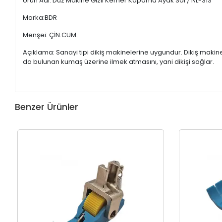
Ürün Adı: Düz Makine Gizli Kemer Kapama Ayak Sol / NL-31S
Marka:BDR
Menşei: ÇİN.CUM.
Açıklama: Sanayi tipi dikiş makinelerine uygundur. Dikiş maki
da bulunan kumaş üzerine ilmek atmasını, yani dikişi sağlar.
Benzer Ürünler