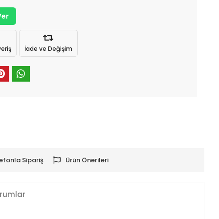
Ver
eriş
İade ve Değişim
efonla Sipariş
Ürün Önerileri
rumlar