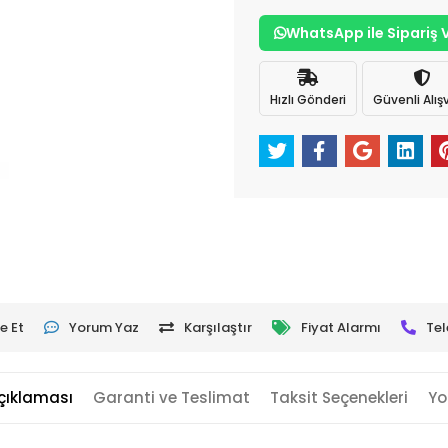
WhatsApp ile Sipariş 
Hızlı Gönderi
Güvenli Alışv
e Et
Yorum Yaz
Karşılaştır
Fiyat Alarmı
Tel
çıklaması
Garanti ve Teslimat
Taksit Seçenekleri
Yo