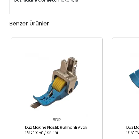
Düz Makine Gömlekci Plaka /E18
Benzer Ürünler
BDR
Düz Makine Plastik Rulmanlı Ayak
Düz Ma
1/32" "Sol" / SP-18L
1/16" "