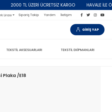
2000 TL ÜZERİ ÜCRETSİZ KARGO
HAVALE İLE ÖDEM
Sipariş Takip
Yardım
İletişim
rk Lirası
GİRİŞ YAP
TEKSTİL AKSESUARLARI
TEKSTİL EKİPMANLARI
 Plaka /E18