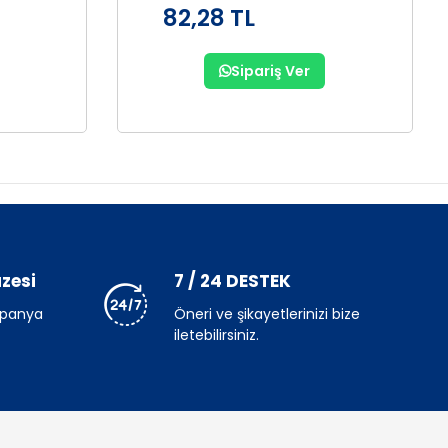
82,28 TL
Sipariş Ver
zesi
7 / 24 DESTEK
mpanya
Öneri ve şikayetlerinizi bize
iletebilirsiniz.