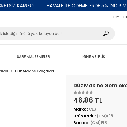
SİZ KARGO
HAVALE İLE ÖDEMELERDE 5% İNDİRİM
TRY - Tü
SARF MALZEMELER
İĞNE VE İPLİK
aları
Düz Makine Parçaları
Düz Makine Gömlekci
46,86 TL
Marka:
CLS
Ürün Kodu:
(CM)E18
Barkod:
(CM)E18