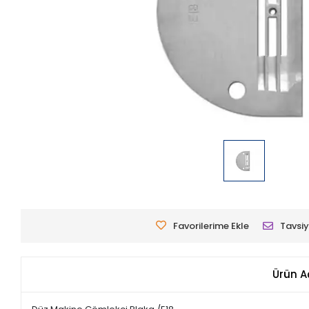
Favorilerime Ekle
Tavsiy
Ürün A