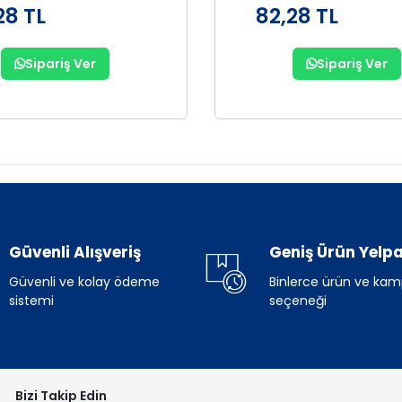
28 TL
82,28 TL
Sipariş Ver
Sipariş Ver
Güvenli Alışveriş
Geniş Ürün Yelpa
Güvenli ve kolay ödeme
Binlerce ürün ve ka
sistemi
seçeneği
Bizi Takip Edin