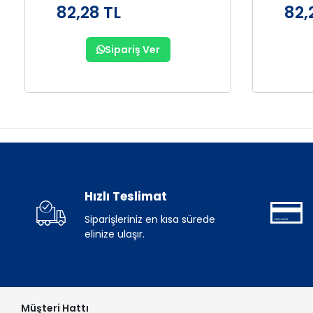
82,28 TL
82,
Sipariş Ver
Hızlı Teslimat
Siparişleriniz en kısa sürede
elinize ulaşır.
Müşteri Hattı