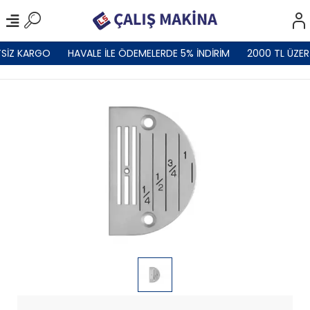
SİZ KARGO
HAVALE İLE ÖDEMELERDE 5% İNDİRİM
2000 TL ÜZER