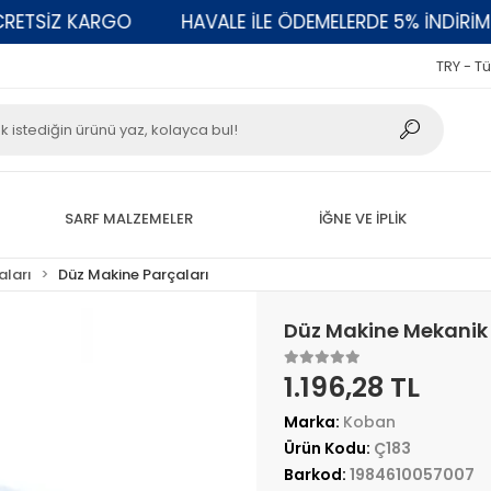
SİZ KARGO
HAVALE İLE ÖDEMELERDE 5% İNDİRİM
TRY - Tü
SARF MALZEMELER
İĞNE VE İPLİK
aları
Düz Makine Parçaları
Düz Makine Mekanik
1.196,28 TL
Marka:
Koban
Ürün Kodu:
Ç183
Barkod:
1984610057007