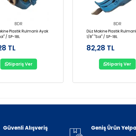
BDR
BDR
kine Plastik Rulmanlı Ayak
Düz Makine Plastik Rulmanl
Sol" / SP-18L
1/8" "Sol" / SP-18L
28 TL
82,28 TL
Sipariş Ver
Sipariş Ver
Güvenli Alışveriş
Geniş Ürün Yelpa