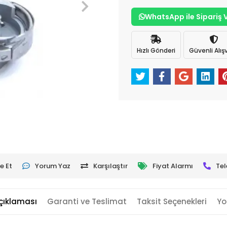
WhatsApp ile Sipariş 
Hızlı Gönderi
Güvenli Alışv
e Et
Yorum Yaz
Karşılaştır
Fiyat Alarmı
Tel
çıklaması
Garanti ve Teslimat
Taksit Seçenekleri
Yo