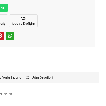
Ver
eriş
İade ve Değişim
efonla Sipariş
Ürün Önerileri
rumlar