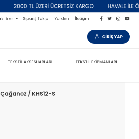
2000 TL ÜZERİ ÜCRETSİZ KARGO
HAVALE İLE ÖDEME
Sipariş Takip
Yardım
İletişim
rk Lirası
GİRİŞ YAP
TEKSTİL AKSESUARLARI
TEKSTİL EKİPMANLARI
 Çağanoz / KHS12-S