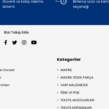
Güvenli ve kolay ödeme
Binlerce ürün ve ka
sistemi
seçeneği
Bizi Takip Edin
Kategoriler
an Sorular
MAKİNE
p
MAKİNE YEDEK PARÇA
rimleri
SARF MALZEMELER
İĞNE VE İPLİK
TEKSTİL AKSESUARLARI
TEKSTİL EKİPMANLARI