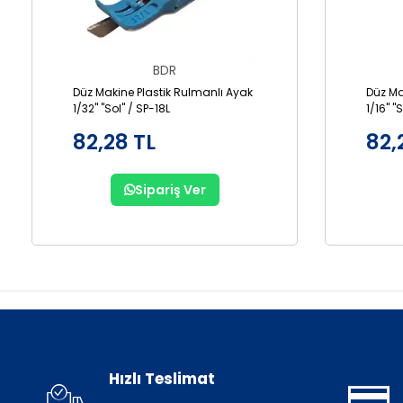
BDR
Düz Makine Plastik Rulmanlı Ayak
Düz Ma
1/32" "Sol" / SP-18L
1/16" "
82,28 TL
82,
Sipariş Ver
Hızlı Teslimat