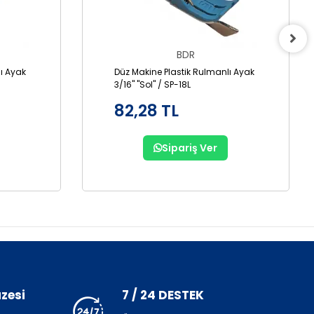
BDR
ı Ayak
Düz Makine Plastik Rulmanlı Ayak
3/16" "Sol" / SP-18L
82,28 TL
Sipariş Ver
zesi
7 / 24 DESTEK