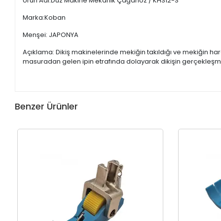
Ürün Adı:Düz Makine Mekanik Çağanoz / KHS12-S
Marka:Koban
Menşei: JAPONYA
Açıklama: Dikiş makinelerinde mekiğin takıldığı ve mekiğin ha
masuradan gelen ipin etrafında dolayarak dikişin gerçekleşme
Benzer Ürünler