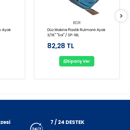
BDR
ı Ayak
Düz Makine Plastik Rulmanlı Ayak
3/16" "Sol" / SP-18L
82,28 TL
Sipariş Ver
zesi
7 / 24 DESTEK