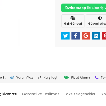
WhatsApp ile Sipariş 
Hızlı Gönderi
Güvenli Alışv
e Et
Yorum Yaz
Karşılaştır
Fiyat Alarmı
Tel
çıklaması
Garanti ve Teslimat
Taksit Seçenekleri
Yo