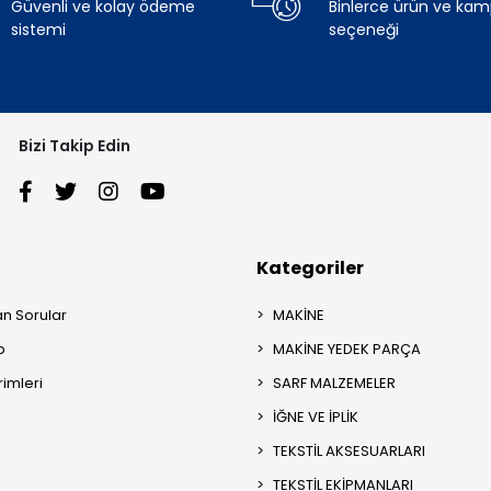
Güvenli ve kolay ödeme
Binlerce ürün ve ka
sistemi
seçeneği
Bizi Takip Edin
Kategoriler
an Sorular
MAKİNE
p
MAKİNE YEDEK PARÇA
rimleri
SARF MALZEMELER
İĞNE VE İPLİK
TEKSTİL AKSESUARLARI
TEKSTİL EKİPMANLARI