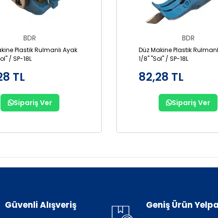
BDR
BDR
kine Plastik Rulmanlı Ayak
Düz Makine Plastik Rulmanl
Sol" / SP-18L
1/8" "Sol" / SP-18L
28 TL
82,28 TL
Sipariş Ver
Sipariş Ver
Güvenli Alışveriş
Geniş Ürün Yelpa