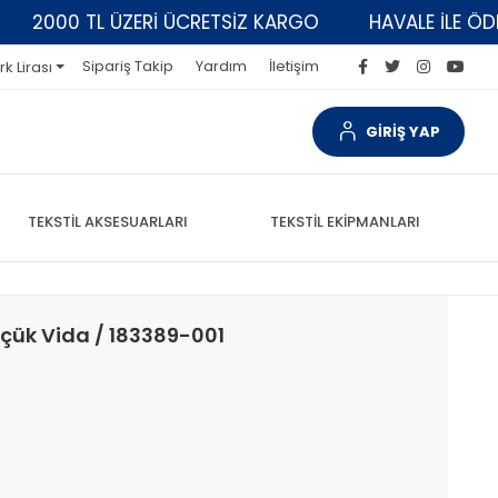
2000 TL ÜZERİ ÜCRETSİZ KARGO
HAVALE İLE ÖDEMEL
Sipariş Takip
Yardım
İletişim
rk Lirası
GİRİŞ YAP
TEKSTİL AKSESUARLARI
TEKSTİL EKİPMANLARI
çük Vida / 183389-001