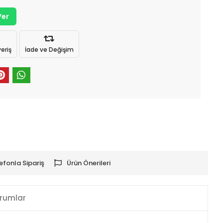
Ver
eriş
İade ve Değişim
efonla Sipariş
Ürün Önerileri
rumlar