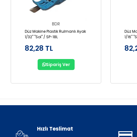
BDR
Düz Makine Plastik Rulmanlı Ayak
Düz Ma
1/32" "Sol" / SP-18L
1/16" "
82,28 TL
82,
Sipariş Ver
Hızlı Teslimat