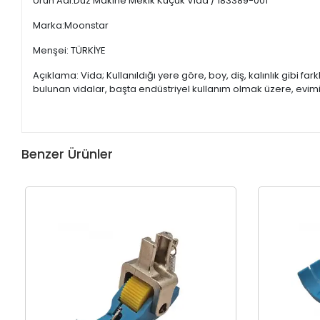
Ürün Adı:Düz Makine Mekik Küçük Vida / 183389-001
Marka:Moonstar
Menşei: TÜRKİYE
Açıklama: Vida; Kullanıldığı yere göre, boy, diş, kalınlık gibi far
bulunan vidalar, başta endüstriyel kullanım olmak üzere, evim
Benzer Ürünler