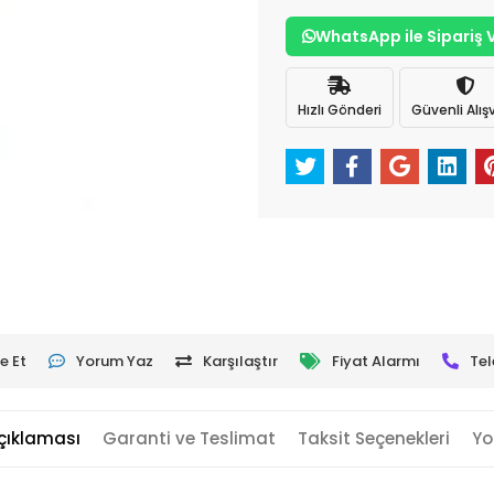
WhatsApp ile Sipariş 
Hızlı Gönderi
Güvenli Alışv
e Et
Yorum Yaz
Karşılaştır
Fiyat Alarmı
Tel
çıklaması
Garanti ve Teslimat
Taksit Seçenekleri
Yo