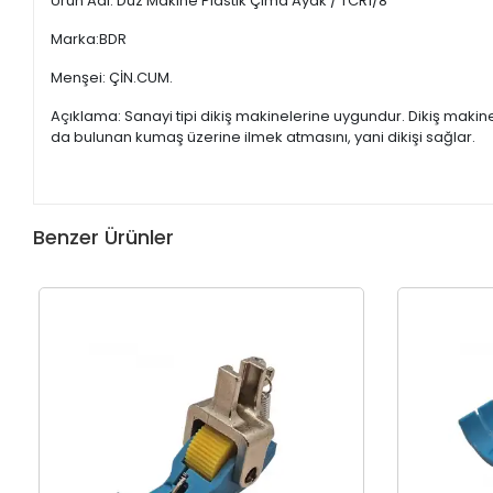
Ürün Adı: Düz Makine Plastik Çima Ayak / TCR1/8
Marka:BDR
Menşei: ÇİN.CUM.
Açıklama: Sanayi tipi dikiş makinelerine uygundur. Dikiş maki
da bulunan kumaş üzerine ilmek atmasını, yani dikişi sağlar.
Benzer Ürünler