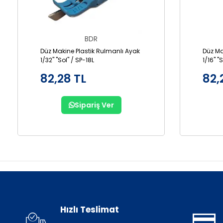
BDR
Düz Makine Plastik Rulmanlı Ayak
Düz Ma
1/32" "Sol" / SP-18L
1/16" "
82,28 TL
82,
Sipariş Ver
Hızlı Teslimat