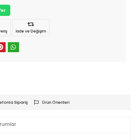
Ver
eriş
İade ve Değişim
efonla Sipariş
Ürün Önerileri
rumlar