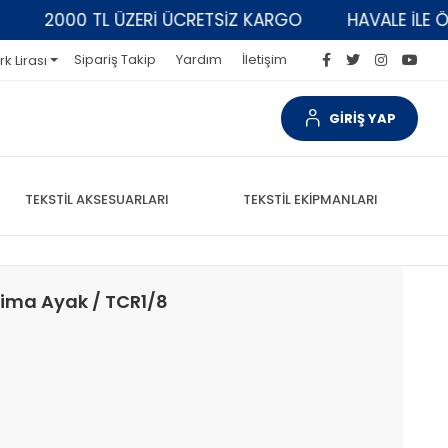
2000 TL ÜZERİ ÜCRETSİZ KARGO
HAVALE İLE ÖDEM
Sipariş Takip
Yardım
İletişim
rk Lirası
GİRİŞ YAP
TEKSTİL AKSESUARLARI
TEKSTİL EKİPMANLARI
Çima Ayak / TCR1/8