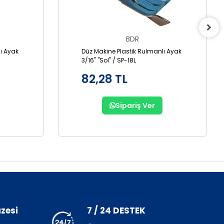
BDR
ı Ayak
Düz Makine Plastik Rulmanlı Ayak
3/16" "Sol" / SP-18L
82,28 TL
Sipariş Ver
zesi
7 / 24 DESTEK