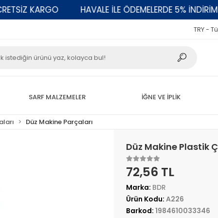
SİZ KARGO
HAVALE İLE ÖDEMELERDE 5% İNDİRİM
TRY - Tü
SARF MALZEMELER
İĞNE VE İPLİK
aları
Düz Makine Parçaları
Düz Makine Plastik 
72,56 TL
Marka:
BDR
Ürün Kodu:
A226
Barkod:
1984610033346