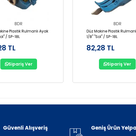
BDR
BDR
kine Plastik Rulmanlı Ayak
Düz Makine Plastik Rulmanl
Sol" / SP-18L
1/8" "Sol" / SP-18L
28 TL
82,28 TL
Sipariş Ver
Sipariş Ver
Güvenli Alışveriş
Geniş Ürün Yelpa