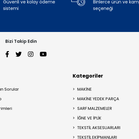
Güvenli ve kolay ödeme
Binlerce ürün ve ka
sistemi
seçeneği
Bizi Takip Edin
Kategoriler
an Sorular
MAKİNE
p
MAKİNE YEDEK PARÇA
rimleri
SARF MALZEMELER
İĞNE VE İPLİK
TEKSTİL AKSESUARLARI
TEKSTİL EKİPMANLARI