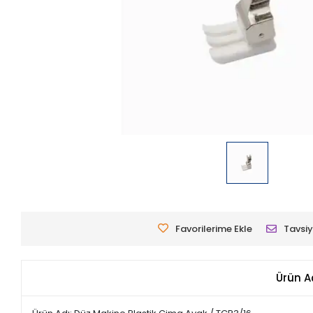
Favorilerime Ekle
Tavsiy
Ürün A