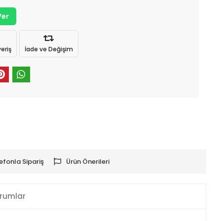
Ver
eriş
İade ve Değişim
efonla Sipariş
Ürün Önerileri
rumlar