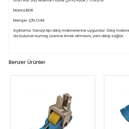
Ürün Adı: Düz Makine Plastik Çima Ayak / TCR3/16
Marka:BDR
Menşei: ÇİN.CUM.
Açıklama: Sanayi tipi dikiş makinelerine uygundur. Dikiş maki
da bulunan kumaş üzerine ilmek atmasını, yani dikişi sağlar.
Benzer Ürünler