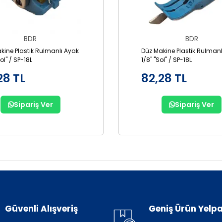
BDR
BDR
kine Plastik Rulmanlı Ayak
Düz Makine Plastik Rulmanl
Sol" / SP-18L
1/8" "Sol" / SP-18L
28 TL
82,28 TL
Sipariş Ver
Sipariş Ver
Güvenli Alışveriş
Geniş Ürün Yelpa