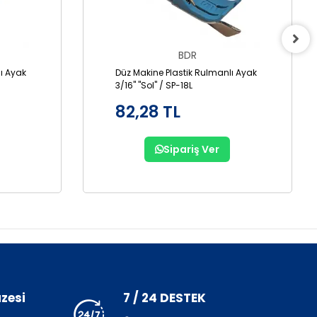
BDR
ı Ayak
Düz Makine Plastik Rulmanlı Ayak
3/16" "Sol" / SP-18L
82,28 TL
Sipariş Ver
zesi
7 / 24 DESTEK