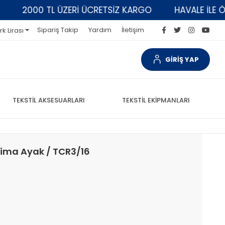
2000 TL ÜZERİ ÜCRETSİZ KARGO
HAVALE İLE ÖDEM
Sipariş Takip
Yardım
İletişim
rk Lirası
GİRİŞ YAP
TEKSTİL AKSESUARLARI
TEKSTİL EKİPMANLARI
Çima Ayak / TCR3/16