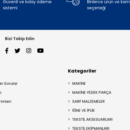
Güvenli ve kolay ödeme
Binlerce ürün ve ka
sistemi
seçeneği
Bizi Takip Edin
Kategoriler
an Sorular
MAKİNE
p
MAKİNE YEDEK PARÇA
rimleri
SARF MALZEMELER
İĞNE VE İPLİK
TEKSTİL AKSESUARLARI
TEKSTİL EKİPMANLARI