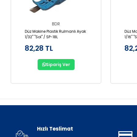
BDR
Düz Makine Plastik Rulmanlı Ayak
Düz Ma
1/32" "Sol" / SP-18L
1/16" "
82,28 TL
82,
Sipariş Ver
Hızlı Teslimat