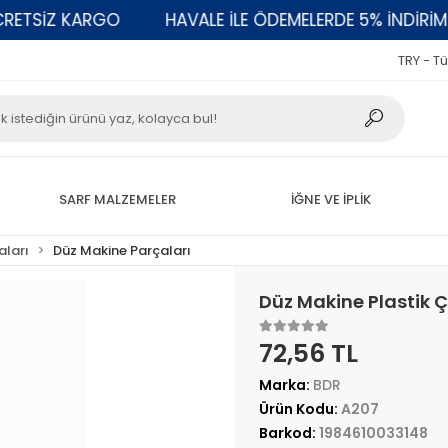
SİZ KARGO
HAVALE İLE ÖDEMELERDE 5% İNDİRİM
TRY - Tü
SARF MALZEMELER
İĞNE VE İPLİK
aları
Düz Makine Parçaları
Düz Makine Plastik 
72,56 TL
Marka:
BDR
Ürün Kodu:
A207
Barkod:
1984610033148