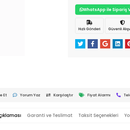
WhatsApp ile Sipariş 
Hızlı Gönderi
Güvenli Alışv
e Et
Yorum Yaz
Karşılaştır
Fiyat Alarmı
Tel
çıklaması
Garanti ve Teslimat
Taksit Seçenekleri
Yo