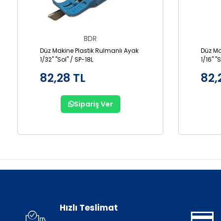
BDR
Düz Makine Plastik Rulmanlı Ayak
Düz Ma
1/32" "Sol" / SP-18L
1/16" "
82,28 TL
82,
Sipariş Ver
Hızlı Teslimat