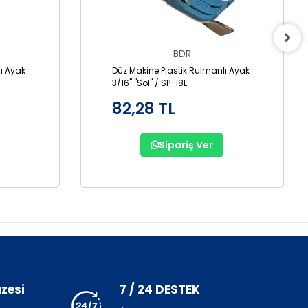
BDR
ı Ayak
Düz Makine Plastik Rulmanlı Ayak
3/16" "Sol" / SP-18L
82,28 TL
Sipariş Ver
zesi
7 / 24 DESTEK