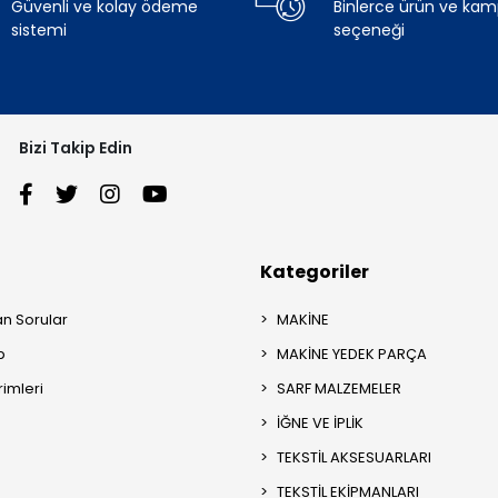
Güvenli ve kolay ödeme
Binlerce ürün ve ka
sistemi
seçeneği
Bizi Takip Edin
Kategoriler
an Sorular
MAKİNE
p
MAKİNE YEDEK PARÇA
rimleri
SARF MALZEMELER
İĞNE VE İPLİK
TEKSTİL AKSESUARLARI
TEKSTİL EKİPMANLARI