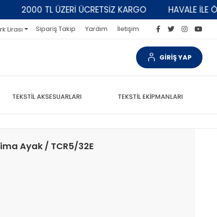
2000 TL ÜZERİ ÜCRETSİZ KARGO
HAVALE İLE ÖDEM
Sipariş Takip
Yardım
İletişim
rk Lirası
GİRİŞ YAP
TEKSTİL AKSESUARLARI
TEKSTİL EKİPMANLARI
Çima Ayak / TCR5/32E