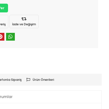
Ver
eriş
İade ve Değişim
efonla Sipariş
Ürün Önerileri
rumlar