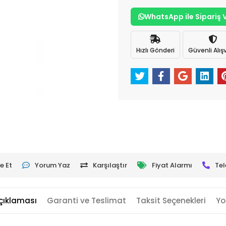
WhatsApp ile Sipariş 
Hızlı Gönderi
Güvenli Alışv
e Et
Yorum Yaz
Karşılaştır
Fiyat Alarmı
Tel
çıklaması
Garanti ve Teslimat
Taksit Seçenekleri
Yo