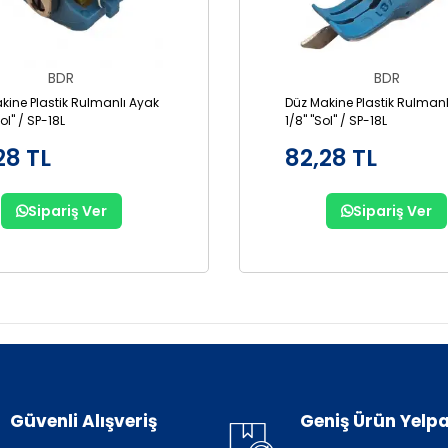
BDR
BDR
kine Plastik Rulmanlı Ayak
Düz Makine Plastik Rulmanl
Sol" / SP-18L
1/8" "Sol" / SP-18L
28 TL
82,28 TL
Sipariş Ver
Sipariş Ver
Güvenli Alışveriş
Geniş Ürün Yelpa