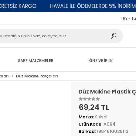
SİZ KARGO
HAVALE İLE ÖDEMELERDE 5% İNDİRİM
TRY - Tü
SARF MALZEMELER
İĞNE VE İPLİK
aları
Düz Makine Parçaları
Düz Makine Plastik 
69,24 TL
Marka:
Suisei
Ürün Kodu:
A064
Barkod:
1984610028113