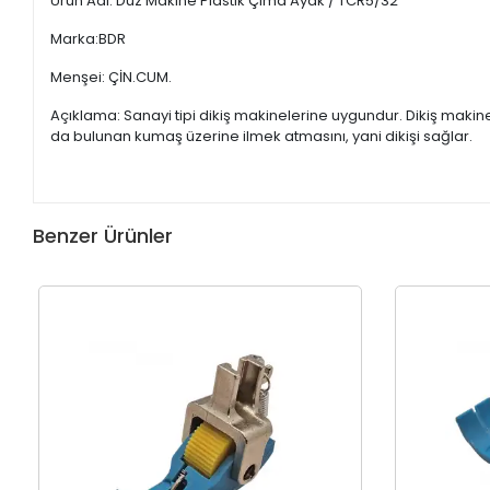
Ürün Adı: Düz Makine Plastik Çima Ayak / TCR5/32
Marka:BDR
Menşei: ÇİN.CUM.
Açıklama: Sanayi tipi dikiş makinelerine uygundur. Dikiş maki
da bulunan kumaş üzerine ilmek atmasını, yani dikişi sağlar.
Benzer Ürünler