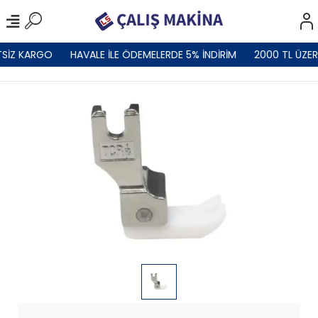
SİZ KARGO
HAVALE İLE ÖDEMELERDE 5% İNDİRİM
2000 TL ÜZER