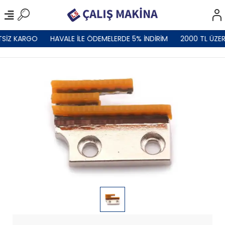
TSİZ KARGO
HAVALE İLE ÖDEMELERDE 5% İNDİRİM
2000 TL ÜZER