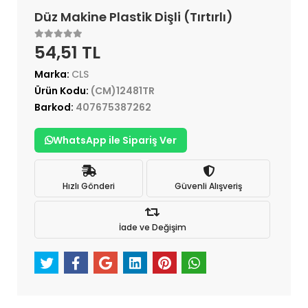
Düz Makine Plastik Dişli (Tırtırlı)
54,51 TL
Marka:
CLS
Ürün Kodu:
(CM)12481TR
Barkod:
407675387262
WhatsApp ile Sipariş Ver
Hızlı Gönderi
Güvenli Alışveriş
İade ve Değişim