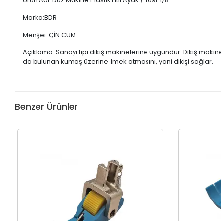
Ürün Adı: Düz Makine Plastik Fitil Ayak / T69L 1/8
Marka:BDR
Menşei: ÇİN.CUM.
Açıklama: Sanayi tipi dikiş makinelerine uygundur. Dikiş maki
da bulunan kumaş üzerine ilmek atmasını, yani dikişi sağlar.
Benzer Ürünler