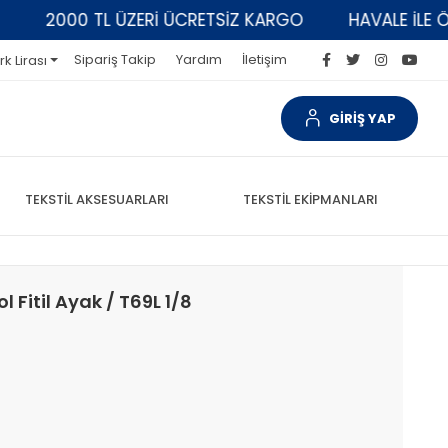
2000 TL ÜZERİ ÜCRETSİZ KARGO
HAVALE İLE ÖDEM
Sipariş Takip
Yardım
İletişim
rk Lirası
GİRİŞ YAP
TEKSTİL AKSESUARLARI
TEKSTİL EKİPMANLARI
l Fitil Ayak / T69L 1/8