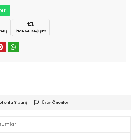
Ver
eriş
İade ve Değişim
efonla Sipariş
Ürün Önerileri
rumlar