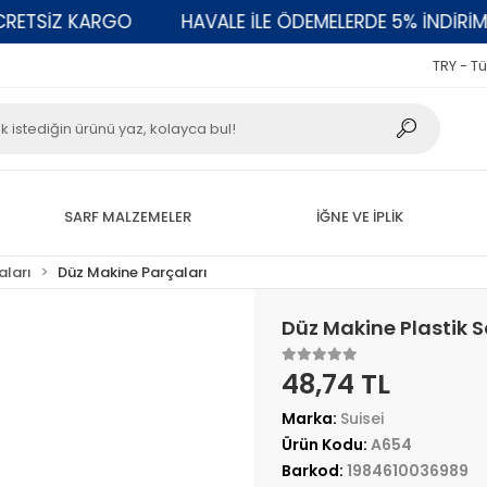
SİZ KARGO
HAVALE İLE ÖDEMELERDE 5% İNDİRİM
TRY - Tü
SARF MALZEMELER
İĞNE VE İPLİK
aları
Düz Makine Parçaları
Düz Makine Plastik So
48,74 TL
Marka:
Suisei
Ürün Kodu:
A654
Barkod:
1984610036989