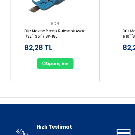
BDR
Düz Makine Plastik Rulmanlı Ayak
Düz Ma
1/32" "Sol" / SP-18L
1/16" "
82,28 TL
82,
Sipariş Ver
Hızlı Teslimat