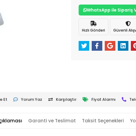
WhatsApp ile Sipariş 
Hızlı Gönderi
Güvenli Alışv
e Et
Yorum Yaz
Karşılaştır
Fiyat Alarmı
Tel
çıklaması
Garanti ve Teslimat
Taksit Seçenekleri
Yo