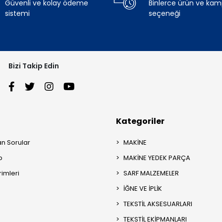
Güvenli ve kolay ödeme
Binlerce ürün ve ka
sistemi
seçeneği
Bizi Takip Edin
Kategoriler
an Sorular
MAKİNE
p
MAKİNE YEDEK PARÇA
rimleri
SARF MALZEMELER
İĞNE VE İPLİK
TEKSTİL AKSESUARLARI
TEKSTİL EKİPMANLARI