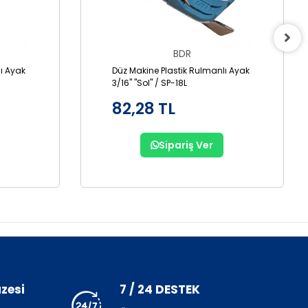
BDR
ı Ayak
Düz Makine Plastik Rulmanlı Ayak
3/16" "Sol" / SP-18L
82,28 TL
Sipariş Ver
zesi
7 / 24 DESTEK