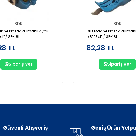
BDR
BDR
kine Plastik Rulmanlı Ayak
Düz Makine Plastik Rulmanl
Sol" / SP-18L
1/8" "Sol" / SP-18L
28 TL
82,28 TL
Sipariş Ver
Sipariş Ver
Güvenli Alışveriş
Geniş Ürün Yelpa