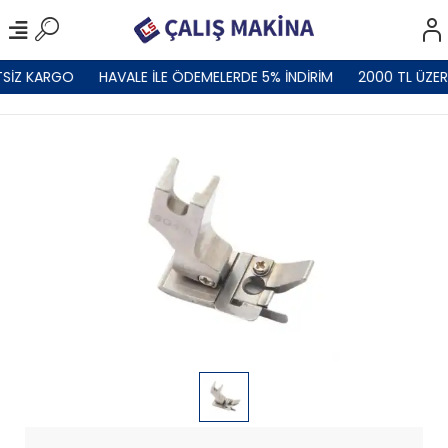
SİZ KARGO
HAVALE İLE ÖDEMELERDE 5% İNDİRİM
2000 TL ÜZER