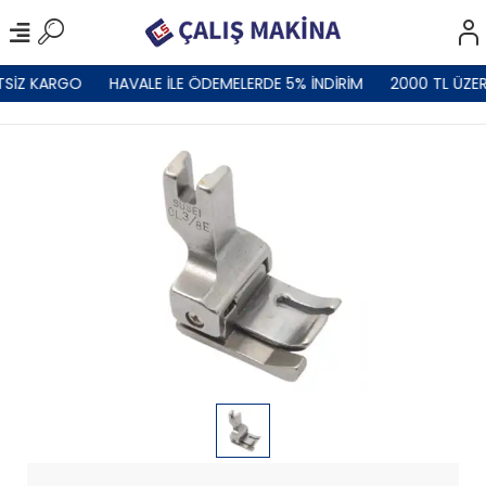
TSİZ KARGO
HAVALE İLE ÖDEMELERDE 5% İNDİRİM
2000 TL ÜZER