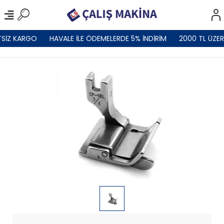
SİZ KARGO
HAVALE İLE ÖDEMELERDE 5% İNDİRİM
2000 TL ÜZER