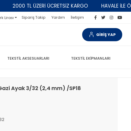
2000 TL ÜZERİ ÜCRETSİZ KARGO
HAVALE İLE ÖDEM
Sipariş Takip
Yardım
İletişim
rk Lirası
GİRİŞ YAP
TEKSTİL AKSESUARLARI
TEKSTİL EKİPMANLARI
 Gazi Ayak 3/32 (2,4 mm) /SP18
32