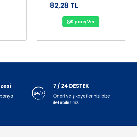
82,28 TL
Sipariş Ver
zesi
7 / 24 DESTEK
mpanya
Öneri ve şikayetlerinizi bize
iletebilirsiniz.