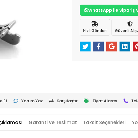
WhatsApp ile Sipariş 
Hızlı Gönderi
Güvenli Alışv
e Et
Yorum Yaz
Karşılaştır
Fiyat Alarmı
Tel
çıklaması
Garanti ve Teslimat
Taksit Seçenekleri
Yo