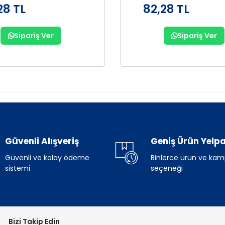
28 TL
82,28 TL
Sipariş Ver
Sipariş Ver
Güvenli Alışveriş
Geniş Ürün Yelpa
Güvenli ve kolay ödeme
Binlerce ürün ve ka
sistemi
seçeneği
Bizi Takip Edin