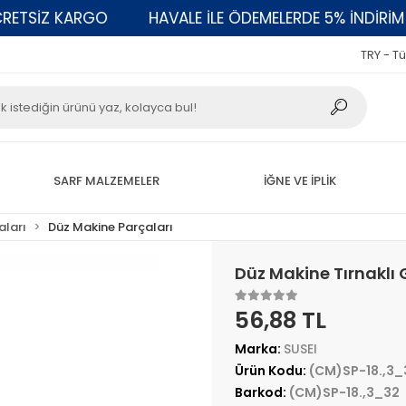
SİZ KARGO
HAVALE İLE ÖDEMELERDE 5% İNDİRİM
TRY - Tü
SARF MALZEMELER
İĞNE VE İPLİK
aları
Düz Makine Parçaları
Düz Makine Tırnaklı
56,88 TL
Marka:
SUSEI
Ürün Kodu:
(CM)SP-18.,3_
Barkod:
(CM)SP-18.,3_32