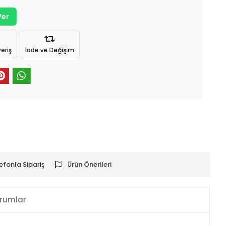
Ver
eriş
İade ve Değişim
efonla Sipariş
Ürün Önerileri
rumlar