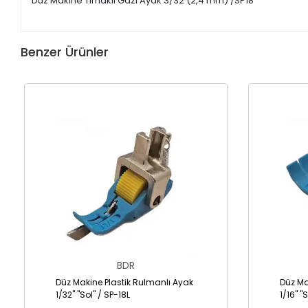
Düz Makine Tırnaklı Gazi Ayak 3/32 (2,4 mm) /SP18
Benzer Ürünler
BDR
Düz Makine Plastik Rulmanlı Ayak
Düz Ma
1/32" "Sol" / SP-18L
1/16" "