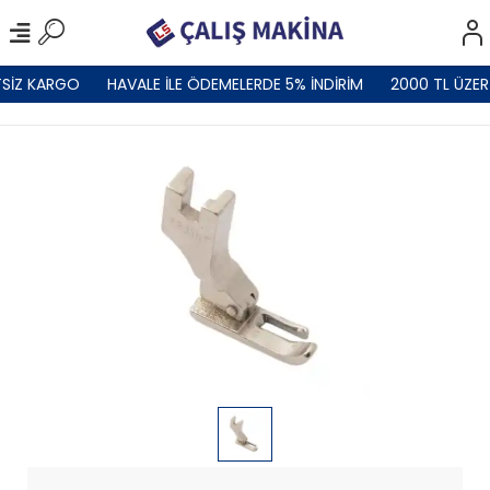
SİZ KARGO
HAVALE İLE ÖDEMELERDE 5% İNDİRİM
2000 TL ÜZER