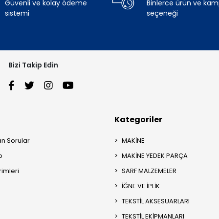
Güvenli ve kolay ödeme
Binlerce ürün ve ka
sistemi
seçeneği
Bizi Takip Edin
Kategoriler
an Sorular
MAKİNE
p
MAKİNE YEDEK PARÇA
rimleri
SARF MALZEMELER
İĞNE VE İPLİK
TEKSTİL AKSESUARLARI
TEKSTİL EKİPMANLARI