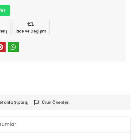
Ver
eriş
İade ve Değişim
efonla Sipariş
Ürün Önerileri
rumlar