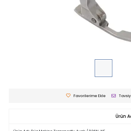
Favorilerime Ekle
Tavsiy
Ürün A