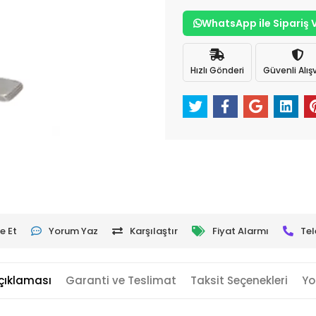
WhatsApp ile Sipariş 
Hızlı Gönderi
Güvenli Alışv
e Et
Yorum Yaz
Karşılaştır
Fiyat Alarmı
Tel
çıklaması
Garanti ve Teslimat
Taksit Seçenekleri
Yo