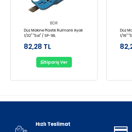
BDR
Düz Makine Plastik Rulmanlı Ayak
Düz Ma
1/32" "Sol" / SP-18L
1/16" "
82,28 TL
82,
Sipariş Ver
Hızlı Teslimat