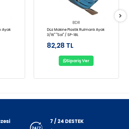
BDR
ı Ayak
Düz Makine Plastik Rulmanlı Ayak
3/16" "Sol" / SP-18L
82,28 TL
Sipariş Ver
zesi
7 / 24 DESTEK