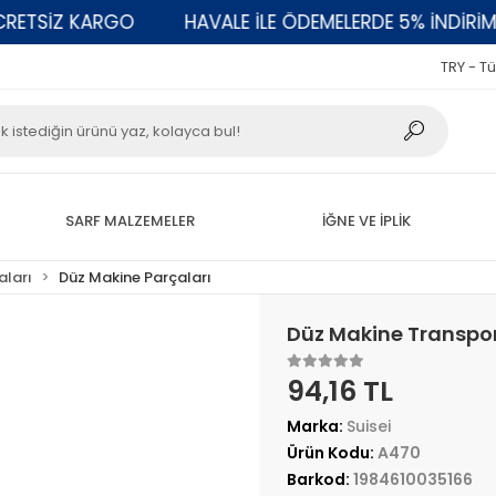
TSİZ KARGO
HAVALE İLE ÖDEMELERDE 5% İNDİRİM
TRY - Tü
SARF MALZEMELER
İĞNE VE İPLİK
aları
Düz Makine Parçaları
Düz Makine Transpor
94,16 TL
Marka:
Suisei
Ürün Kodu:
A470
Barkod:
1984610035166