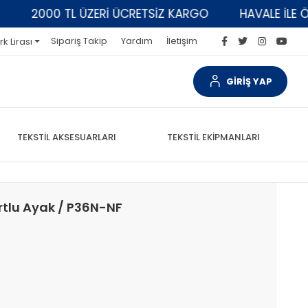
2000 TL ÜZERİ ÜCRETSİZ KARGO
HAVALE İLE ÖDEM
Sipariş Takip
Yardım
İletişim
rk Lirası
GİRİŞ YAP
TEKSTİL AKSESUARLARI
TEKSTİL EKİPMANLARI
tlu Ayak / P36N-NF