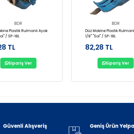
BDR
BDR
kine Plastik Rulmanlı Ayak
Düz Makine Plastik Rulmanl
Sol" / SP-18L
1/8" "Sol" / SP-18L
28 TL
82,28 TL
Sipariş Ver
Sipariş Ver
Güvenli Alışveriş
Geniş Ürün Yelpa