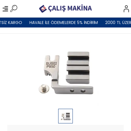
TSİZ KARGO
HAVALE İLE ÖDEMELERDE 5% İNDİRİM
2000 TL ÜZER