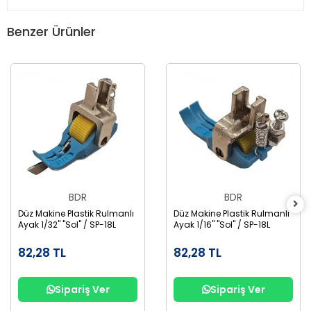
Benzer Ürünler
BDR
BDR
Düz Makine Plastik Rulmanlı
Düz Makine Plastik Rulmanlı
Ayak 1/32" "Sol" / SP-18L
Ayak 1/16" "Sol" / SP-18L
82,28 TL
82,28 TL
Sipariş Ver
Sipariş Ver