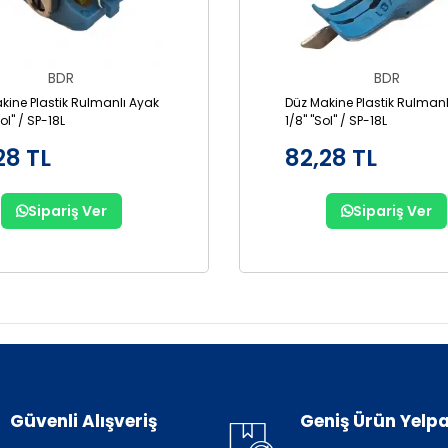
BDR
BDR
kine Plastik Rulmanlı Ayak
Düz Makine Plastik Rulmanl
Sol" / SP-18L
1/8" "Sol" / SP-18L
28 TL
82,28 TL
Sipariş Ver
Sipariş Ver
Güvenli Alışveriş
Geniş Ürün Yelpa