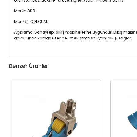
Ürün Adı: Düz Makine Yürüyen İğne Ayak / 141158 (P351H)
Marka:BDR
Menşei: ÇİN.CUM.
Açıklama: Sanayi tipi dikiş makinelerine uygundur. Dikiş maki
da bulunan kumaş üzerine ilmek atmasını, yani dikişi sağlar.
Benzer Ürünler