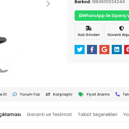
Barkod:
1984610034244
WhatsApp ile Sipariş 
Hızlı Gönderi
Güvenli Alışv
e Et
Yorum Yaz
Karşılaştır
Fiyat Alarmı
Tel
çıklaması
Garanti ve Teslimat
Taksit Seçenekleri
Yo