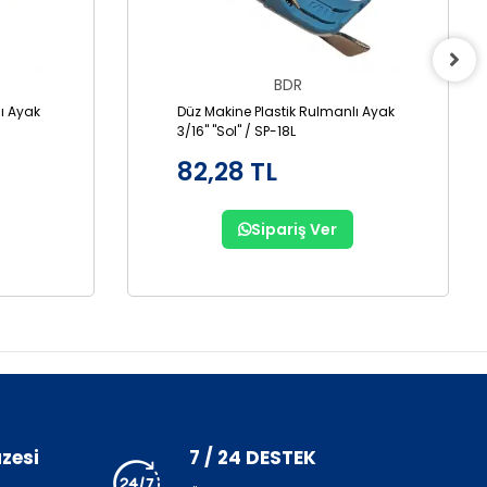
BDR
ı Ayak
Düz Makine Plastik Rulmanlı Ayak
3/16" "Sol" / SP-18L
82,28 TL
Sipariş Ver
zesi
7 / 24 DESTEK