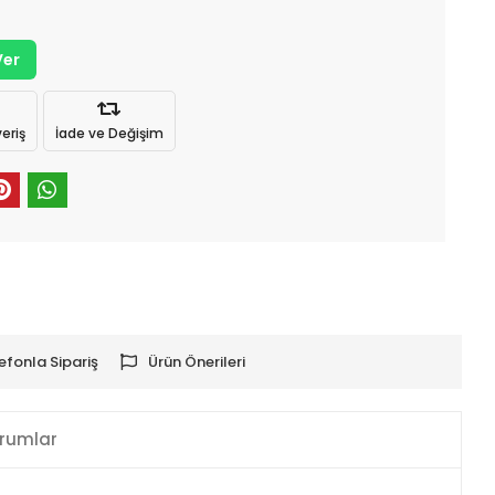
Ver
eriş
İade ve Değişim
efonla Sipariş
Ürün Önerileri
rumlar