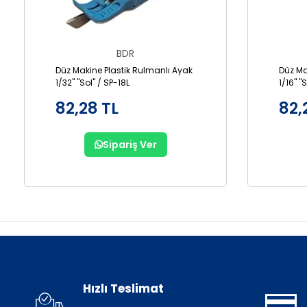
BDR
Düz Makine Plastik Rulmanlı Ayak
Düz Ma
1/32" "Sol" / SP-18L
1/16" "
82,28 TL
82,
Sipariş Ver
Hızlı Teslimat