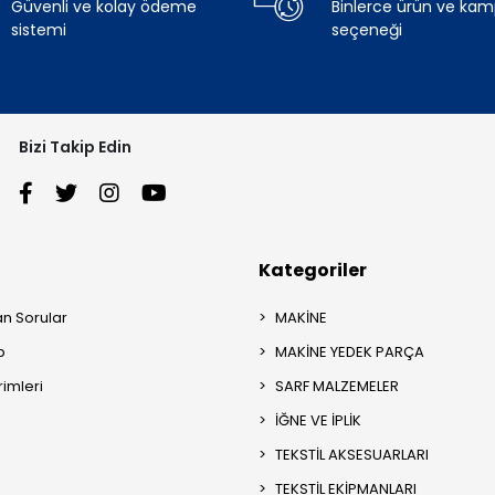
Güvenli ve kolay ödeme
Binlerce ürün ve ka
sistemi
seçeneği
Bizi Takip Edin
Kategoriler
an Sorular
MAKİNE
p
MAKİNE YEDEK PARÇA
rimleri
SARF MALZEMELER
İĞNE VE İPLİK
TEKSTİL AKSESUARLARI
TEKSTİL EKİPMANLARI