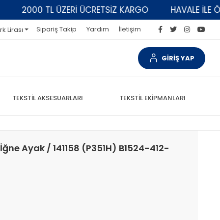
2000 TL ÜZERİ ÜCRETSİZ KARGO
HAVALE İLE ÖDEM
Sipariş Takip
Yardım
İletişim
rk Lirası
GİRİŞ YAP
TEKSTİL AKSESUARLARI
TEKSTİL EKİPMANLARI
İğne Ayak / 141158 (P351H) B1524-412-