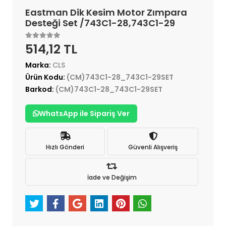
Eastman Dik Kesim Motor Zımpara
Desteği Set /743C1-28,743C1-29
514,12 TL
Marka:
CLS
Ürün Kodu:
(CM)743C1-28_743C1-29SET
Barkod:
(CM)743C1-28_743C1-29SET
WhatsApp ile Sipariş Ver
Hızlı Gönderi
Güvenli Alışveriş
İade ve Değişim