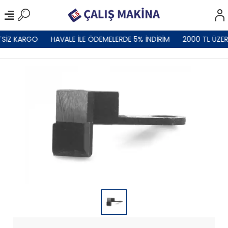
TSİZ KARGO
HAVALE İLE ÖDEMELERDE 5% İNDİRİM
2000 TL ÜZER