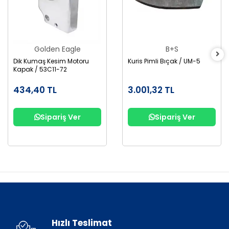
Golden Eagle
B+S
Dik Kumaş Kesim Motoru
Kuris Pimli Bıçak / UM-5
Kapak / 53C11-72
434,40 TL
3.001,32 TL
Sipariş Ver
Sipariş Ver
Hızlı Teslimat