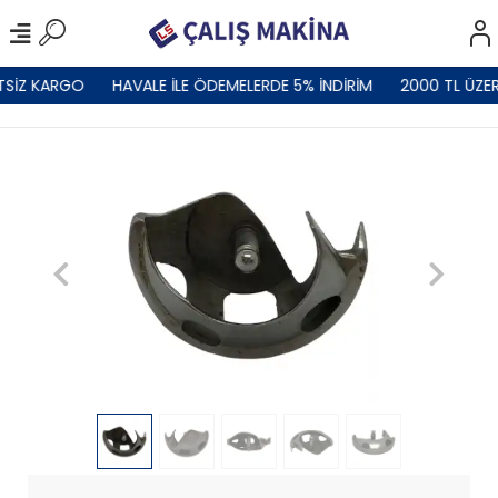
TSİZ KARGO
HAVALE İLE ÖDEMELERDE 5% İNDİRİM
2000 TL ÜZER