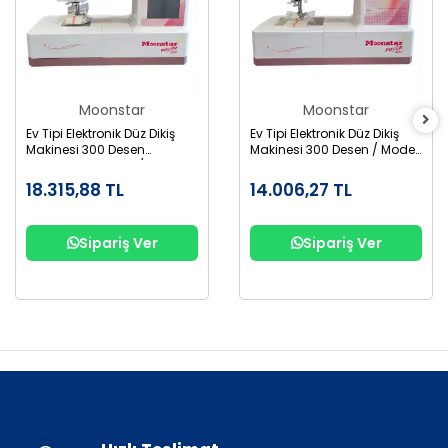
Moonstar
Moonstar
Ev Tipi Elektronik Düz Dikiş
Ev Tipi Elektronik Düz Dikiş
Makinesi 300 Desen
Makinesi 300 Desen / Model
Dokunmatik Ekran / Model
3300
3300 Touch
18.315,88 TL
14.006,27 TL
Sipariş Ver
Sipariş Ver