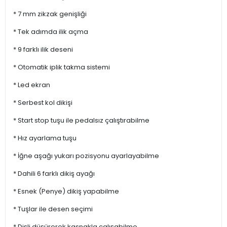
* 7 mm zikzak genişliği
* Tek adımda ilik açma
* 9 farklı ilik deseni
* Otomatik iplik takma sistemi
* Led ekran
* Serbest kol dikişi
* Start stop tuşu ile pedalsız çalıştırabilme
* Hız ayarlama tuşu
* İğne aşağı yukarı pozisyonu ayarlayabilme
* Dahili 6 farklı dikiş ayağı
* Esnek (Penye) dikiş yapabilme
* Tuşlar ile desen seçimi
* Dişli düşürerek kasnakla çalışabilme