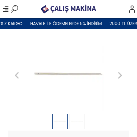
SİZ KARGO
HAVALE İLE ÖDEMELERDE 5% İNDİRİM
2000 TL ÜZER