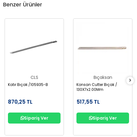
Benzer Ürünler
CLS
Bıçaksan
Katır Bıçak /105935-B
Konsan Cutter Bıçak /
130X7x2.00Mm
870,25 TL
517,55 TL
Sipariş Ver
Sipariş Ver