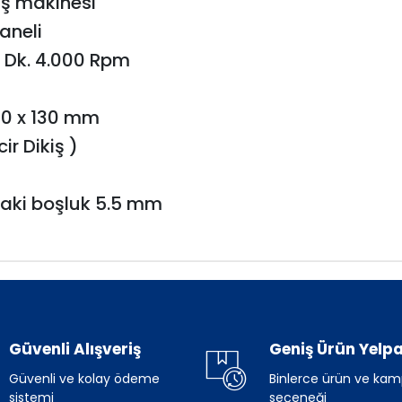
iş makinesı
aneli
r Dk. 4.000 Rpm
260 x 130 mm
ir Dikiş )
ndaki boşluk 5.5 mm
Güvenli Alışveriş
Geniş Ürün Yelpa
Güvenli ve kolay ödeme
Binlerce ürün ve ka
sistemi
seçeneği