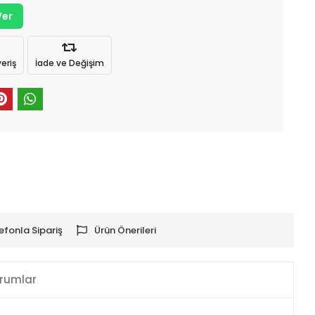
Ver
eriş
İade ve Değişim
efonla Sipariş
Ürün Önerileri
rumlar