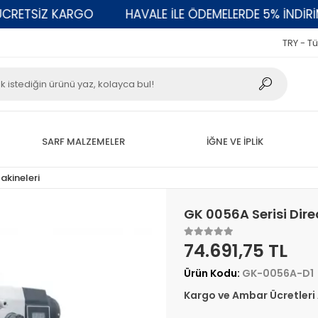
ETSİZ KARGO
HAVALE İLE ÖDEMELERDE 5% İNDİRİM
TRY - Tü
SARF MALZEMELER
İĞNE VE İPLİK
Makineleri
GK 0056A Serisi Direc
74.691,75 TL
Ürün Kodu:
GK-0056A-D1
Kargo ve Ambar Ücretleri A