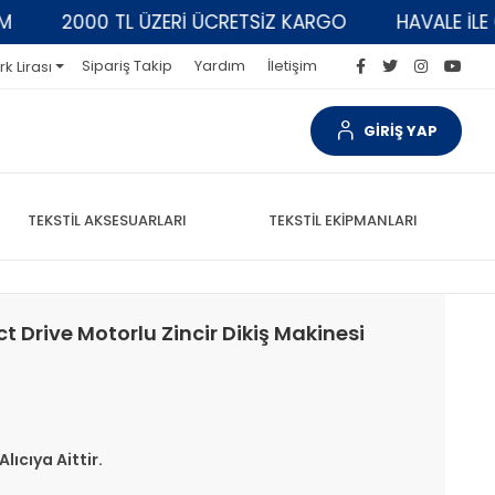
2000 TL ÜZERİ ÜCRETSİZ KARGO
HAVALE İLE ÖD
Sipariş Takip
Yardım
İletişim
rk Lirası
GİRİŞ YAP
TEKSTİL AKSESUARLARI
TEKSTİL EKİPMANLARI
t Drive Motorlu Zincir Dikiş Makinesi
lıcıya Aittir.