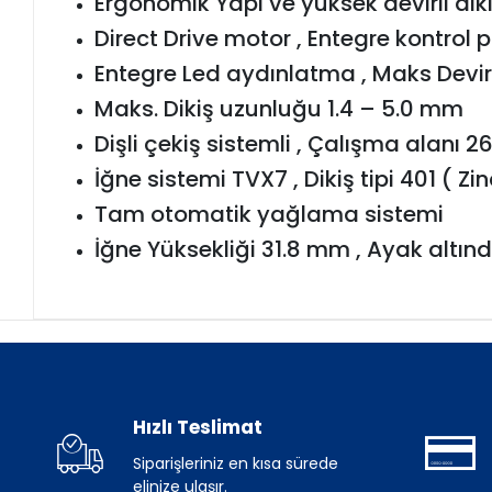
Ergonomik Yapı ve yüksek devirli dik
Direct Drive motor , Entegre kontrol p
Entegre Led aydınlatma , Maks Devi
Maks. Dikiş uzunluğu 1.4 – 5.0 mm
Dişli çekiş sistemli , Çalışma alanı 
İğne sistemi TVX7 , Dikiş tipi 401 ( Zinc
Tam otomatik yağlama sistemi
İğne Yüksekliği 31.8 mm , Ayak altı
Hızlı Teslimat
Siparişleriniz en kısa sürede
elinize ulaşır.