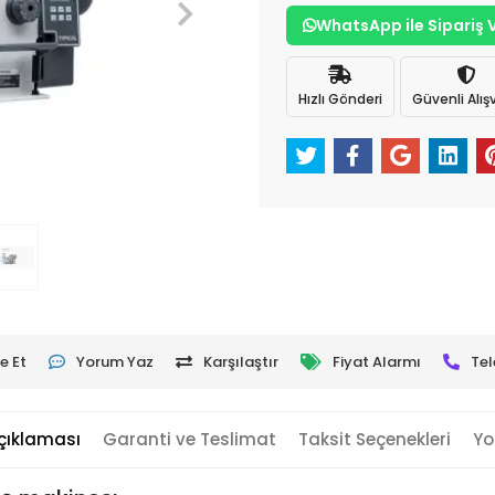
WhatsApp ile Sipariş 
Hızlı Gönderi
Güvenli Alışv
e Et
Yorum Yaz
Karşılaştır
Fiyat Alarmı
Tel
çıklaması
Garanti ve Teslimat
Taksit Seçenekleri
Yo