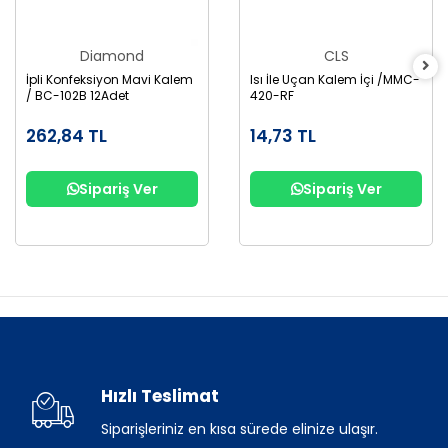
Diamond
CLS
İpli Konfeksiyon Mavi Kalem
Isı İle Uçan Kalem İçi /MMC-
/ BC-102B 12Adet
420-RF
262,84 TL
14,73 TL
Sipariş Ver
Sipariş Ver
Hızlı Teslimat
Siparişleriniz en kısa sürede elinize ulaşır.