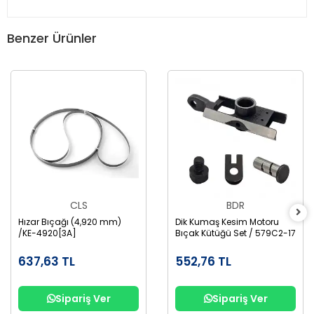
Benzer Ürünler
CLS
BDR
Hızar Bıçağı (4,920 mm)
Dik Kumaş Kesim Motoru
/KE-4920[3A]
Bıçak Kütüğü Set / 579C2-17
637,63 TL
552,76 TL
Sipariş Ver
Sipariş Ver