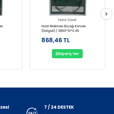
Hard Steel
ex
Hızar Makinesi Bıçağı Konvex
(Dalgalı) / 3860*10*0.45
868,46 TL
Sipariş Ver
zesi
7 / 24 DESTEK