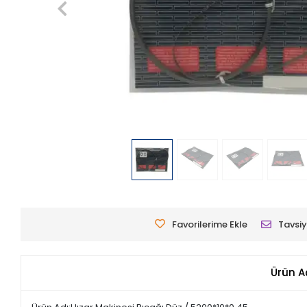
Favorilerime Ekle
Tavsiy
Ürün A