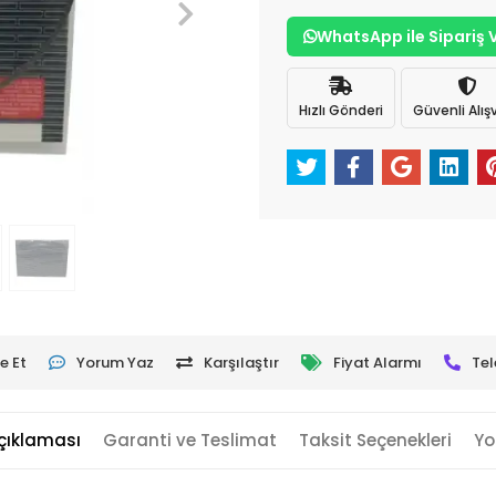
WhatsApp ile Sipariş 
Hızlı Gönderi
Güvenli Alışv
e Et
Yorum Yaz
Karşılaştır
Fiyat Alarmı
Tel
çıklaması
Garanti ve Teslimat
Taksit Seçenekleri
Yo