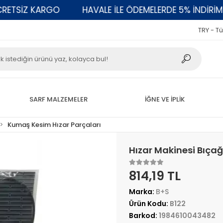
SİZ KARGO
HAVALE İLE ÖDEMELERDE 5% İNDİRİM
TRY - Tü
SARF MALZEMELER
İĞNE VE İPLİK
Kumaş Kesim Hızar Parçaları
Hızar Makinesi Bıçağ
814,19 TL
Marka:
B+S
Ürün Kodu:
B122
Barkod:
1984610043482