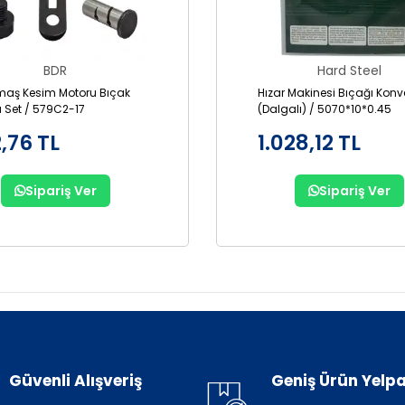
BDR
Hard Steel
maş Kesim Motoru Bıçak
Hızar Makinesi Bıçağı Konv
 Set / 579C2-17
(Dalgalı) / 5070*10*0.45
,76 TL
1.028,12 TL
Sipariş Ver
Sipariş Ver
Güvenli Alışveriş
Geniş Ürün Yelpa