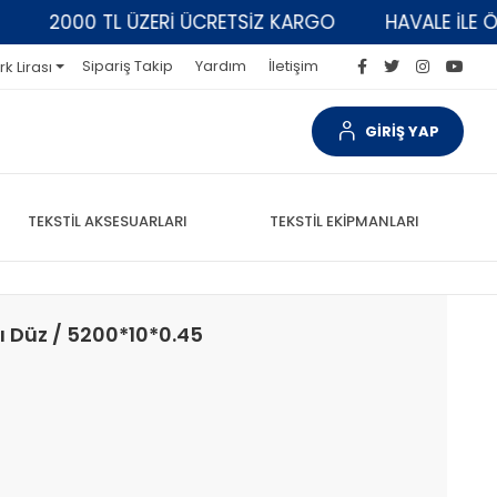
2000 TL ÜZERİ ÜCRETSİZ KARGO
HAVALE İLE ÖDEME
Sipariş Takip
Yardım
İletişim
rk Lirası
GİRİŞ YAP
TEKSTİL AKSESUARLARI
TEKSTİL EKİPMANLARI
ı Düz / 5200*10*0.45