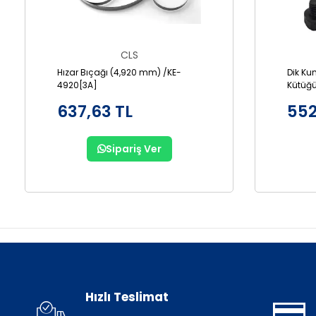
CLS
Hızar Bıçağı (4,920 mm) /KE-
Dik Ku
4920[3A]
Kütüğü
637,63 TL
552
Sipariş Ver
Hızlı Teslimat