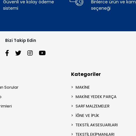
Güvenli ve kolay ödeme
Binlerce ürün ve ka
sistemi
seçeneği
Bizi Takip Edin
Kategoriler
an Sorular
MAKİNE
p
MAKİNE YEDEK PARÇA
rimleri
SARF MALZEMELER
İĞNE VE İPLİK
TEKSTİL AKSESUARLARI
TEKSTİL EKİPMANLARI