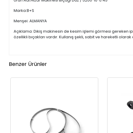
Ürün Adı:Hızar Makinesi Bıçağı Düz / 5200*10*0.45
Marka:B+S
Menşei: ALMANYA
Açıklama: Dikiş makinesin de kesim işlemi görmesi gereken ipl
özellikli bıçakları vardır. Kullanış şekli, sabit ve hareketli olar
Benzer Ürünler