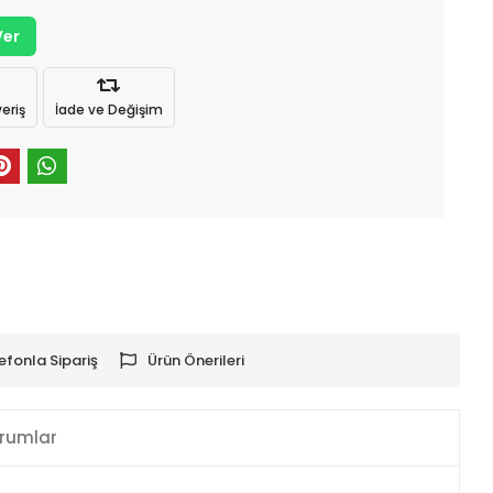
Ver
eriş
İade ve Değişim
efonla Sipariş
Ürün Önerileri
rumlar