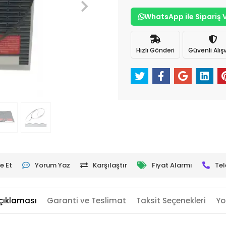
WhatsApp ile Sipariş 
Hızlı Gönderi
Güvenli Alışv
e Et
Yorum Yaz
Karşılaştır
Fiyat Alarmı
Tel
çıklaması
Garanti ve Teslimat
Taksit Seçenekleri
Yo