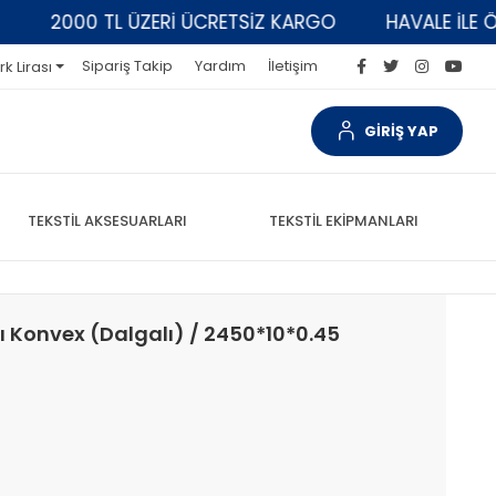
2000 TL ÜZERİ ÜCRETSİZ KARGO
HAVALE İLE ÖDE
Sipariş Takip
Yardım
İletişim
rk Lirası
GİRİŞ YAP
TEKSTİL AKSESUARLARI
TEKSTİL EKİPMANLARI
ı Konvex (Dalgalı) / 2450*10*0.45