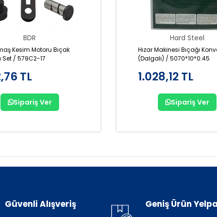
BDR
Hard Steel
maş Kesim Motoru Bıçak
Hızar Makinesi Bıçağı Konv
 Set / 579C2-17
(Dalgalı) / 5070*10*0.45
,76 TL
1.028,12 TL
Sipariş Ver
Sipariş Ver
Güvenli Alışveriş
Geniş Ürün Yelpa