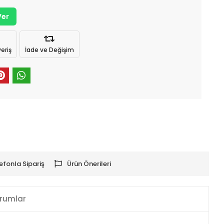
Ver
eriş
İade ve Değişim
efonla Sipariş
Ürün Önerileri
rumlar