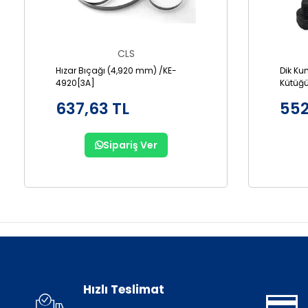
CLS
Hızar Bıçağı (4,920 mm) /KE-
Dik Ku
4920[3A]
Kütüğü
637,63 TL
552
Sipariş Ver
Hızlı Teslimat