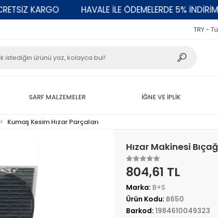
TSİZ KARGO
HAVALE İLE ÖDEMELERDE 5% İNDİRİM
TRY - Tü
SARF MALZEMELER
İĞNE VE İPLİK
Kumaş Kesim Hızar Parçaları
Hızar Makinesi Bıçağ
804,61 TL
Marka:
B+S
Ürün Kodu:
B650
Barkod:
1984610049323