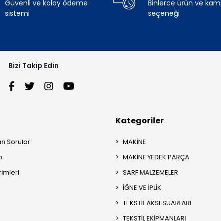
Güvenli ve kolay ödeme
Binlerce ürün ve ka
sistemi
seçeneği
Bizi Takip Edin
Kategoriler
an Sorular
MAKİNE
p
MAKİNE YEDEK PARÇA
rimleri
SARF MALZEMELER
İĞNE VE İPLİK
TEKSTİL AKSESUARLARI
TEKSTİL EKİPMANLARI