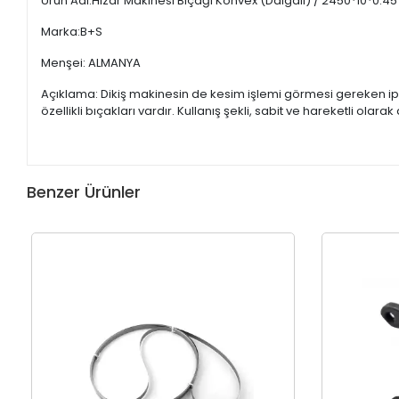
Ürün Adı:Hızar Makinesi Bıçağı Konvex (Dalgalı) / 2450*10*0.45
Marka:B+S
Menşei: ALMANYA
Açıklama: Dikiş makinesin de kesim işlemi görmesi gereken ipl
özellikli bıçakları vardır. Kullanış şekli, sabit ve hareketli olar
Benzer Ürünler