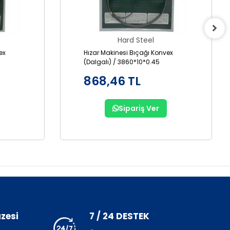
Hard Steel
ex
Hızar Makinesi Bıçağı Konvex
(Dalgalı) / 3860*10*0.45
868,46 TL
Sipariş Ver
zesi
7 / 24 DESTEK