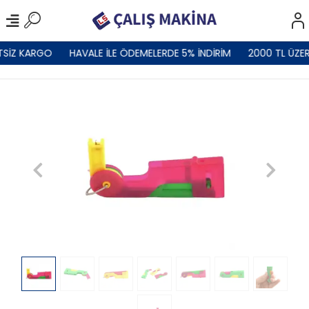
SİZ KARGO
HAVALE İLE ÖDEMELERDE 5% İNDİRİM
2000 TL ÜZER