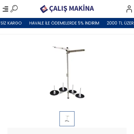
TSİZ KARGO
HAVALE İLE ÖDEMELERDE 5% İNDİRİM
2000 TL ÜZER