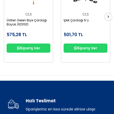
CLS
CLS
Üstten Gelen Biye Çardağı
İplik Çardağı 6 Lı
Büyük /KD110D
575,28 TL
501,70 TL
Sipariş Ver
Sipariş Ver
Hızlı Teslimat
Siparişleriniz en kısa sürede elinize ulaşır.