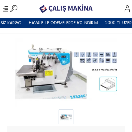
SİZ KARGO
HAVALE İLE ÖDEMELERDE 5% İNDİRİM
2000 TL ÜZER