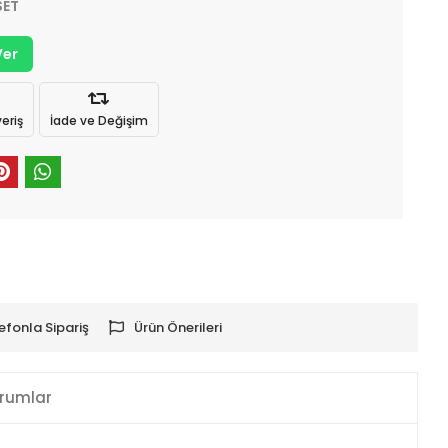
SET
Ver
eriş
İade ve Değişim
efonla Sipariş
Ürün Önerileri
rumlar