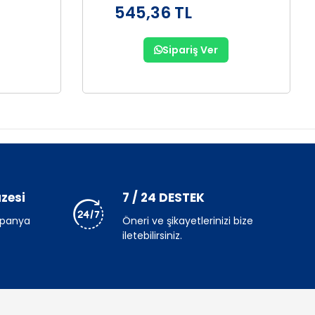
545,36 TL
Sipariş Ver
zesi
7 / 24 DESTEK
mpanya
Öneri ve şikayetlerinizi bize
iletebilirsiniz.