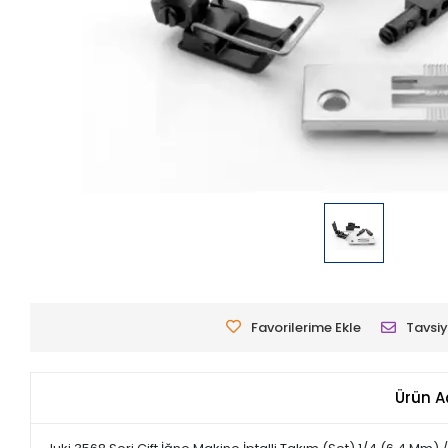
Favorilerime Ekle
Tavsiy
Ürün A