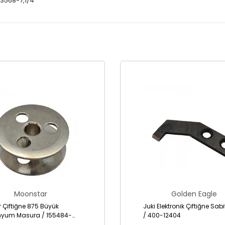
 /3568-7,1/4
Moonstar
Golden Eagle
r Çiftiğne 875 Büyük
Juki Elektronik Çiftiğne Sab
nyum Masura / 155484-
/ 400-12404