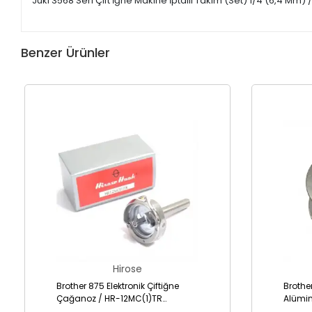
Juki 3568 Seri Çift İğne Makine İptalli Takım (Set) 1/4 (6,4 Mm)
Benzer Ürünler
Hirose
Brother 875 Elektronik Çiftiğne
Brothe
Çağanoz / HR-12MC(1)TR
Alümi
(SA1689-001)
001AL