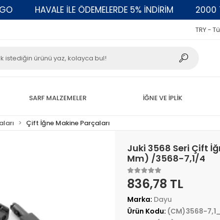
HAVALE İLE ÖDEMELERDE 5% İNDİRİM
2000 TL Ü
TRY - Tü
SARF MALZEMELER
İĞNE VE İPLİK
aları
Çift İğne Makine Parçaları
Juki 3568 Seri Çift İ
Mm) /3568-7,1/4
836,78 TL
Marka:
Dayu
Ürün Kodu:
(CM)3568-7,1_