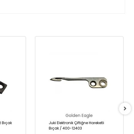
Golden Eagle
it Bıçak
Juki Elektronik Çiftiğne Hareketli
Bıçak / 400-12403