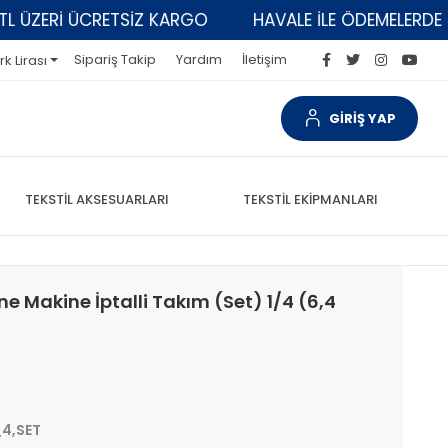
ZERİ ÜCRETSİZ KARGO
HAVALE İLE ÖDEMELERDE 5% İ
Sipariş Takip
Yardım
İletişim
rk Lirası
GİRİŞ YAP
TEKSTİL AKSESUARLARI
TEKSTİL EKİPMANLARI
ğne Makine İptalli Takım (Set) 1/4 (6,4
4,SET