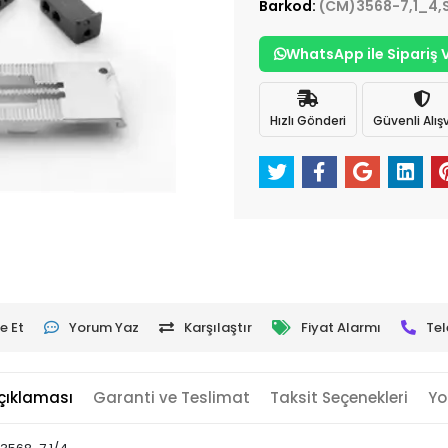
Barkod:
(CM)3568-7,1_4,
WhatsApp ile Sipariş 
Hızlı Gönderi
Güvenli Alışv
e Et
Yorum Yaz
Karşılaştır
Fiyat Alarmı
Tel
çıklaması
Garanti ve Teslimat
Taksit Seçenekleri
Yo