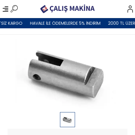
TSİZ KARGO
HAVALE İLE ÖDEMELERDE 5% İNDİRİM
2000 TL ÜZER