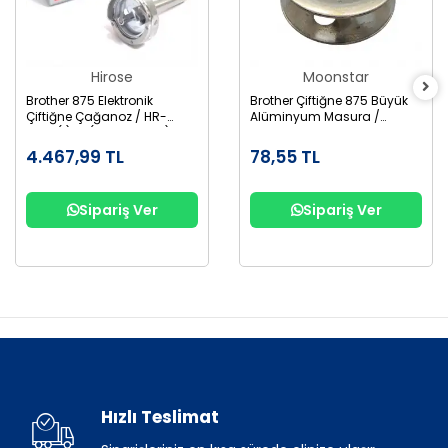
Hirose
Moonstar
Brother 875 Elektronik
Brother Çiftiğne 875 Büyük
Çiftiğne Çağanoz / HR-
Alüminyum Masura /
12MC(1)TR (SA1689-001)
155484-001AL
4.467,99 TL
78,55 TL
Sipariş Ver
Sipariş Ver
Hızlı Teslimat