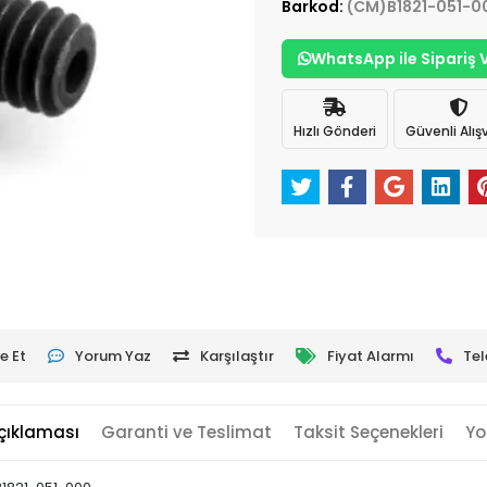
Barkod:
(CM)B1821-051-0
WhatsApp ile Sipariş 
Hızlı Gönderi
Güvenli Alışv
e Et
Yorum Yaz
Karşılaştır
Fiyat Alarmı
Tel
çıklaması
Garanti ve Teslimat
Taksit Seçenekleri
Yo