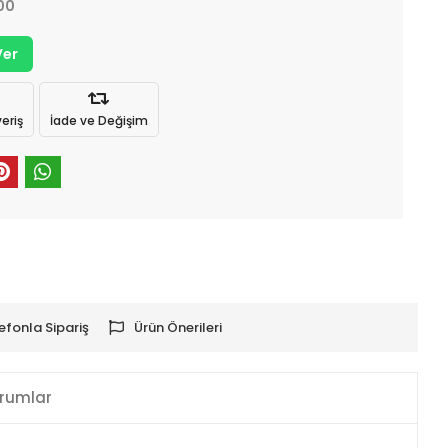
00
Ver
eriş
İade ve Değişim
efonla Sipariş
Ürün Önerileri
rumlar