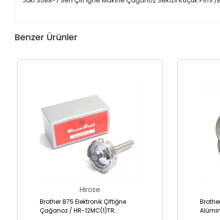
Juki 3588-7 Seri Çift İğne Makine Çağanoz Sekizli Küçük Pimi /
Benzer Ürünler
Hirose
Brother 875 Elektronik Çiftiğne
Brothe
Çağanoz / HR-12MC(1)TR
Alümi
(SA1689-001)
001AL