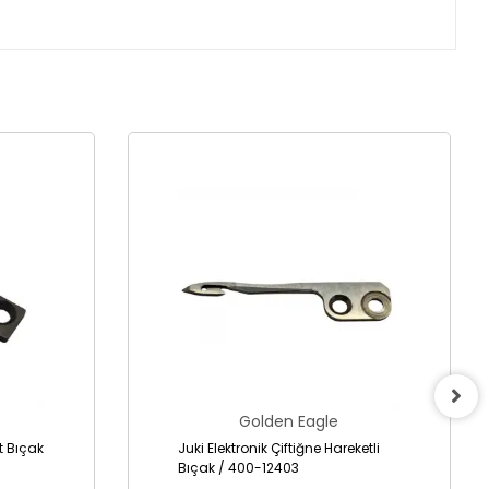
Golden Eagle
it Bıçak
Juki Elektronik Çiftiğne Hareketli
Bıçak / 400-12403