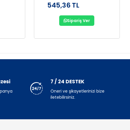
545,36 TL
Sipariş Ver
zesi
7 / 24 DESTEK
mpanya
Öneri ve şikayetlerinizi bize
iletebilirsiniz.