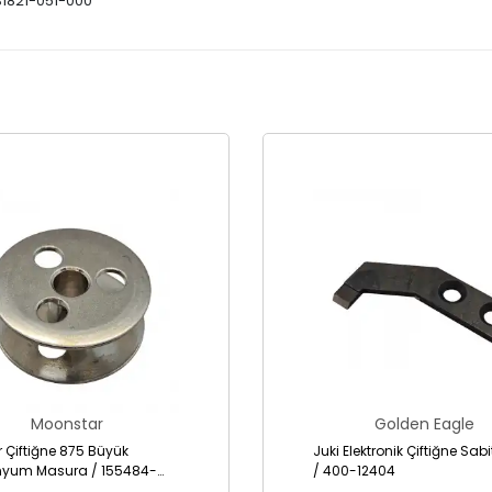
B1821-051-000
Moonstar
Golden Eagle
r Çiftiğne 875 Büyük
Juki Elektronik Çiftiğne Sab
nyum Masura / 155484-
/ 400-12404