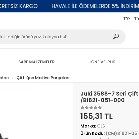
TSİZ KARGO
HAVALE İLE ÖDEMELERDE 5% İNDİRİM
TRY - Tü
SARF MALZEMELER
İĞNE VE İPLİK
aları
Çift İğne Makine Parçaları
Juki 3588-7 Seri Çif
/B1821-051-000
155,31 TL
Marka:
CLS
Ürün Kodu:
(CM)B1821-05