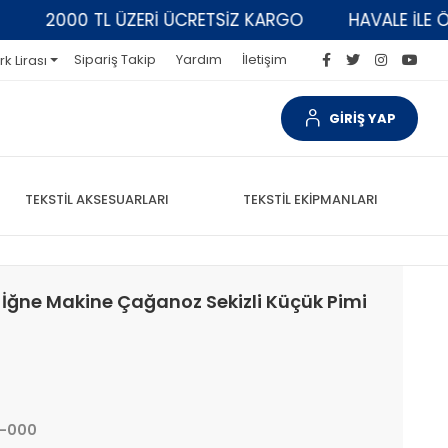
2000 TL ÜZERİ ÜCRETSİZ KARGO
HAVALE İLE ÖDEM
Sipariş Takip
Yardım
İletişim
rk Lirası
GİRİŞ YAP
TEKSTİL AKSESUARLARI
TEKSTİL EKİPMANLARI
t İğne Makine Çağanoz Sekizli Küçük Pimi
1-000