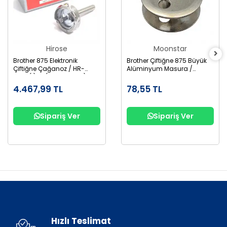
Hirose
Moonstar
Brother 875 Elektronik
Brother Çiftiğne 875 Büyük
Çiftiğne Çağanoz / HR-
Alüminyum Masura /
12MC(1)TR (SA1689-001)
155484-001AL
4.467,99 TL
78,55 TL
Sipariş Ver
Sipariş Ver
Hızlı Teslimat