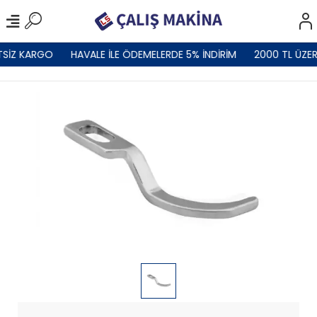
TSİZ KARGO
HAVALE İLE ÖDEMELERDE 5% İNDİRİM
2000 TL ÜZER