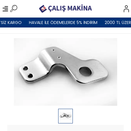
SİZ KARGO
HAVALE İLE ÖDEMELERDE 5% İNDİRİM
2000 TL ÜZER