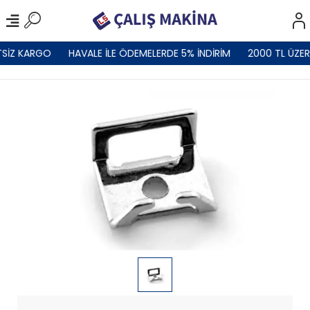
SİZ KARGO
HAVALE İLE ÖDEMELERDE 5% İNDİRİM
2000 TL ÜZER