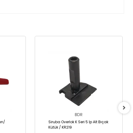
BDR
lon/
Siruba Overlok K Seri 5 İp Alt Bıçak
Kütük / KR219