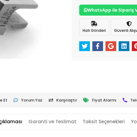
WhatsApp ile Sipariş 
Hızlı Gönderi
Güvenli Alışv
e Et
Yorum Yaz
Karşılaştır
Fiyat Alarmı
Tel
çıklaması
Garanti ve Teslimat
Taksit Seçenekleri
Yo