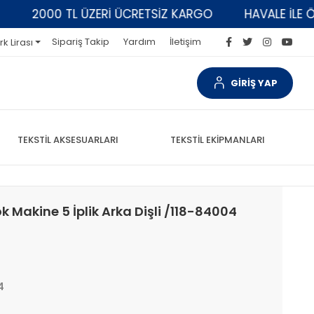
2000 TL ÜZERİ ÜCRETSİZ KARGO
HAVALE İLE ÖDEM
Sipariş Takip
Yardım
İletişim
rk Lirası
GİRİŞ YAP
TEKSTİL AKSESUARLARI
TEKSTİL EKİPMANLARI
k Makine 5 İplik Arka Dişli /118-84004
4