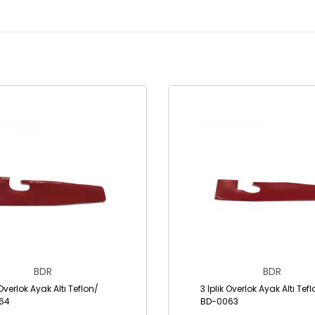
BDR
BDR
 Overlok Ayak Altı Teflon/
3 İplik Overlok Ayak Altı Tef
64
BD-0063