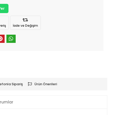
Ver
eriş
İade ve Değişim
efonla Sipariş
Ürün Önerileri
rumlar