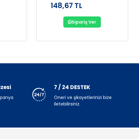
148,67 TL
Sipariş Ver
zesi
7 / 24 DESTEK
mpanya
Öneri ve şikayetlerinizi bize
iletebilirsiniz.