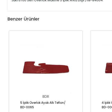
Juki 6700 Seri Overlok Makine 5 İplik Arka Dişli /118-84004
Benzer Ürünler
BDR
5 İplik Overlok Ayak Altı Teflon/
4 İplik
BD-0065
BD-00