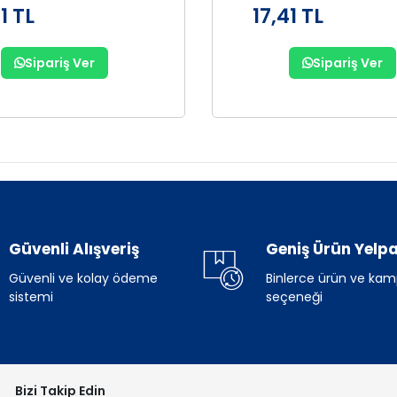
1 TL
17,41 TL
Sipariş Ver
Sipariş Ver
Güvenli Alışveriş
Geniş Ürün Yelpa
Güvenli ve kolay ödeme
Binlerce ürün ve ka
sistemi
seçeneği
Bizi Takip Edin