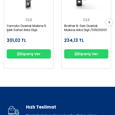
CLS
CLS
Yamato Overlok Makine 5
Brother N-Seri Overlok
İplik Safari Arka Dişli
Makine Arka Dişli /S19213001
/6209004
301,02 TL
234,13 TL
Sipariş Ver
Sipariş Ver
Hızlı Teslimat