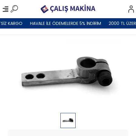
TSİZ KARGO
HAVALE İLE ÖDEMELERDE 5% İNDİRİM
2000 TL ÜZER